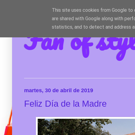
This site uses cookies from Google to d
are shared with Google along with perf
Fan of sty
statistics, and to detect and address 
martes, 30 de abril de 2019
Feliz Día de la Madre