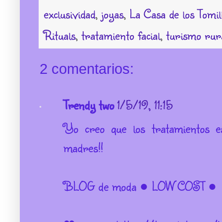
exclusividad
,
joyas
,
La Casa de los Tomil
Rituals
,
tratamiento facial
,
turismo rur
2 comentarios:
Trendy two
1/5/19, 11:15
Yo creo que los tratamientos es
madres!!
BLOG de moda ● LOW COST ●