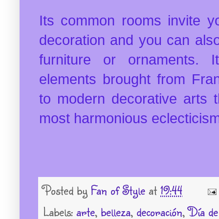
Its common rooms invite yo
decoration and you can also
furniture or ornaments. I
elements brought from Fran
to modern decorative arts t
most harmonious eclecticism
Posted by
Fan of Style
at
19:44
Labels:
arte
,
belleza
,
decoración
,
Día de