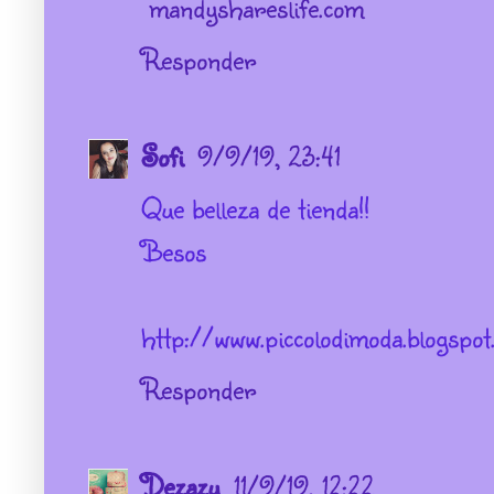
mandyshareslife.com
Responder
Sofi
9/9/19, 23:41
Que belleza de tienda!!
Besos
http://www.piccolodimoda.blogspot
Responder
Dezazu
11/9/19, 12:22