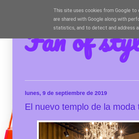
This site uses cookies from Google to d
are shared with Google along with perf
Fan of sty
statistics, and to detect and address 
lunes, 9 de septiembre de 2019
El nuevo templo de la moda t