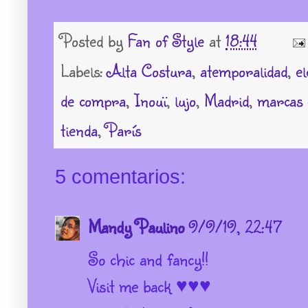
Posted by
Fan of Style
at
18:44
Labels:
Alta Costura
,
atemporalidad
,
el
de compra
,
Inouï
,
lujo
,
Madrid
,
marcas 
tienda
,
París
5 comentarios:
Mandy Paulino
9/9/19, 22:47
So chic and fancy!!
Visit me back ♥♥♥