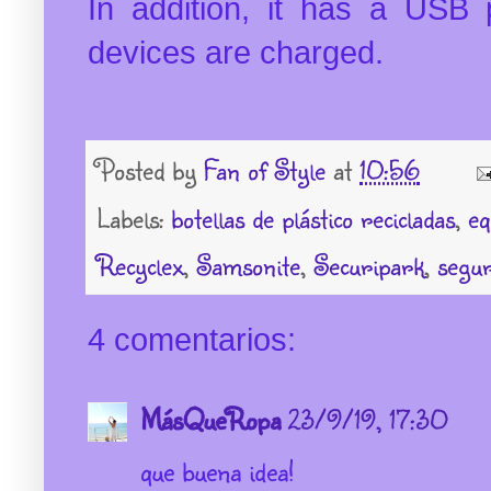
In addition, it has a USB 
devices are charged.
Posted by
Fan of Style
at
10:56
Labels:
botellas de plástico recicladas
,
eq
Recyclex
,
Samsonite
,
Securipark
,
segur
4 comentarios:
MásQueRopa
23/9/19, 17:30
que buena idea!