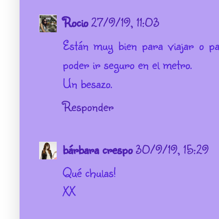
Rocio
27/9/19, 11:03
Están muy bien para viajar o par
poder ir seguro en el metro.
Un besazo.
Responder
bárbara crespo
30/9/19, 15:29
Qué chulas!
XX