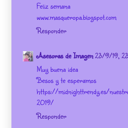
Feliz semana
www.masqueropa.blogspot.com
Responder
Asesoras de Imagen
23/9/19, 2
Muy buena idea
Besos y te esperamos
https://midnighttrendy.es/nuestr
2019/
Responder