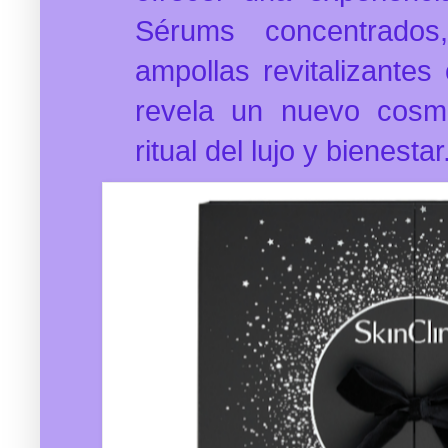
Sérums concentrados,
ampollas revitalizantes
revela un nuevo cosmé
ritual del lujo y bienestar