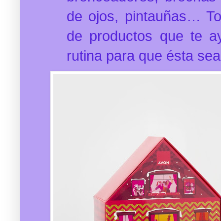
de ojos, pintauñas… T
de productos que te a
rutina para que ésta se