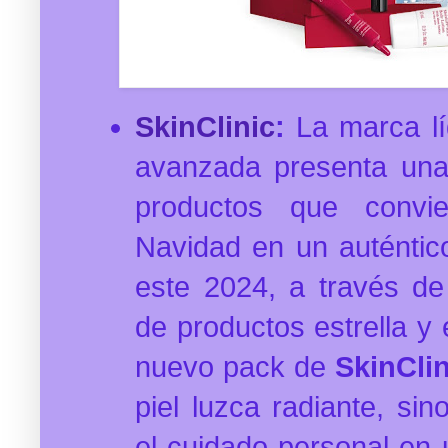
SkinClinic
:
La marca lí
avanzada presenta una 
productos que convi
Navidad en un auténtico
este 2024, a través de
de productos estrella y 
nuevo pack de
SkinCli
piel luzca radiante, si
el cuidado personal en u