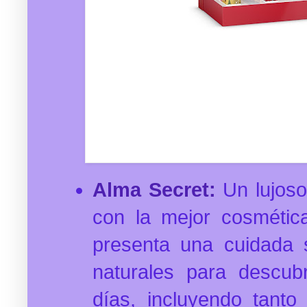
Alma Secret:
Un lujoso
con la mejor cosmétic
presenta una cuidada 
naturales para descub
días, incluyendo tanto