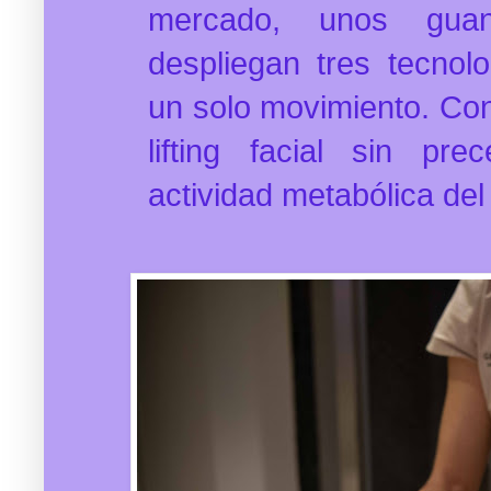
mercado, unos guant
despliegan tres tecnol
un solo movimiento. Con 
lifting facial sin pre
actividad metabólica del 