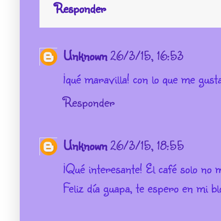
Responder
Unknown
26/3/15, 16:53
¡qué maravilla! con lo que me gusta
Responder
Unknown
26/3/15, 18:55
¡Qué interesante! El café solo no 
Feliz día guapa, te espero en mi bl