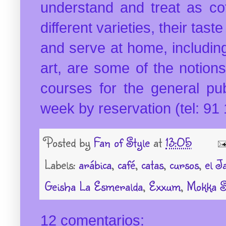
understand and treat as coff
different varieties, their tas
and serve at home, including 
art, are some of the notions
courses for the general pub
week by reservation (tel: 91
Posted by
Fan of Style
at
13:05
Labels:
arábica
,
café
,
catas
,
cursos
,
el J
Geisha La Esmeralda
,
Exxum
,
Mokka S
12 comentarios: