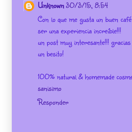
Unknown
30/3/15, 8:54
Con lo que me gusta un buen café 
ser una experiencia increíble!!!
un post muy interesante!!! gracias 
un besito!
100% natural & homemade cosme
sanisimo
Responder