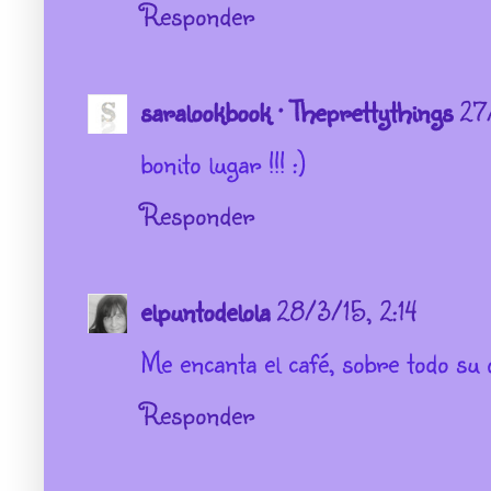
Responder
saralookbook · Theprettythings
27
bonito lugar !!! :)
Responder
elpuntodelola
28/3/15, 2:14
Me encanta el café, sobre todo su 
Responder