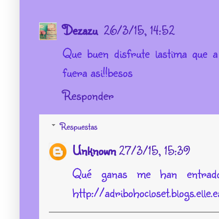
Dezazu
26/3/15, 14:52
Que buen disfrute lastima que 
fuera asi!!besos
Responder
Respuestas
Unknown
27/3/15, 15:39
Qué ganas me han entrado 
http://adribohocloset.blogs.ell