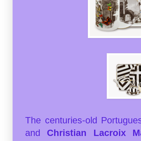
The centuries-old Portugue
and
Christian Lacroix M