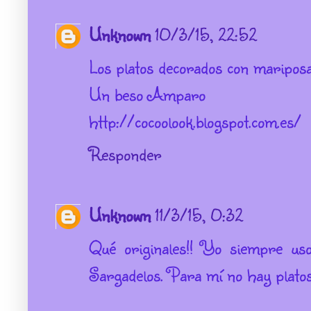
Unknown
10/3/15, 22:52
Los platos decorados con mariposa
Un beso Amparo
http://cocoolook.blogspot.com.es/
Responder
Unknown
11/3/15, 0:32
Qué originales!! Yo siempre us
Sargadelos. Para mí no hay platos