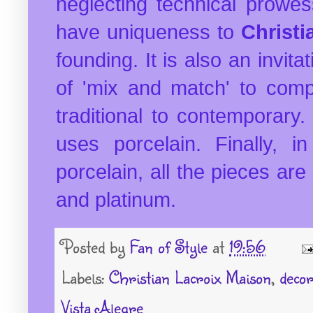
neglecting technical prowess
have uniqueness to
Christi
founding.
It is also an invitat
of 'mix and match' to comp
traditional to contemporary.
uses porcelain.
Finally, 
porcelain, all the pieces ar
and platinum.
Posted by
Fan of Style
at
19:56
Labels:
Christian Lacroix Maison
,
decor
Vista Alegre