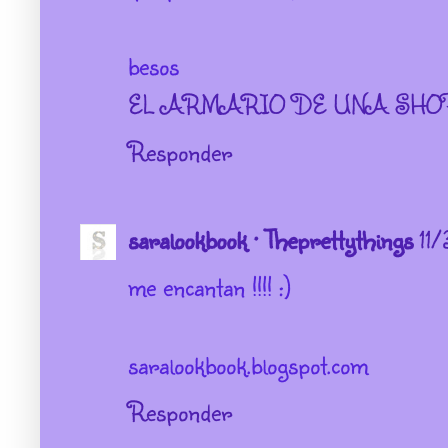
besos
EL ARMARIO DE UNA SHO
Responder
saralookbook · Theprettythings
11/
me encantan !!!! :)
saralookbook.blogspot.com
Responder