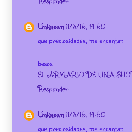
Responder
Unknown
11/3/15, 14:50
que preciosidades, me encantan
besos
EL ARMARIO DE UNA SHO
Responder
Unknown
11/3/15, 14:50
que preciosidades, me encantan