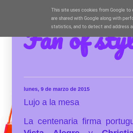
This site uses cookies from Google to d
are shared with Google along with perf
Fan of sty
statistics, and to detect and address 
lunes, 9 de marzo de 2015
Lujo a la mesa
La centenaria firma portug
Vista
Alegre
y
Christi