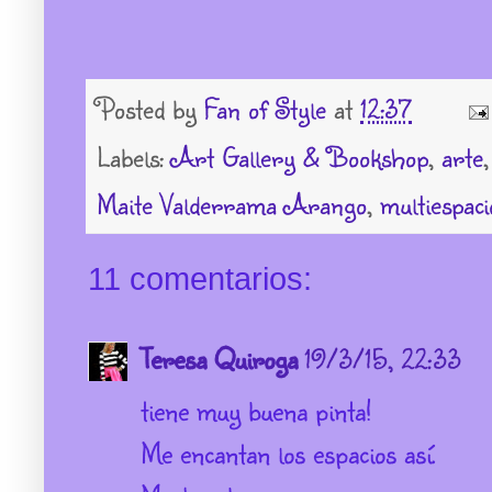
Posted by
Fan of Style
at
12:37
Labels:
Art Gallery & Bookshop
,
arte
Maite Valderrama Arango
,
multiespaci
11 comentarios:
Teresa Quiroga
19/3/15, 22:33
tiene muy buena pinta!
Me encantan los espacios así.