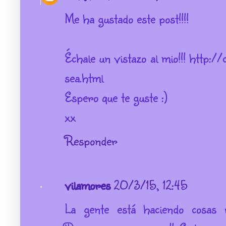
Me ha gustado este post!!!!
Échale un vistazo al mio!!! http:
sea.html
Espero que te guste :)
xx
Responder
vilamores
20/3/15, 12:45
La gente está haciendo cosas r