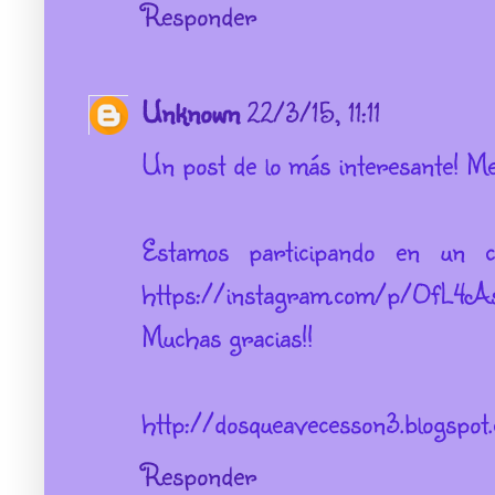
Responder
Unknown
22/3/15, 11:11
Un post de lo más interesante! M
Estamos participando en un c
https://instagram.com/p/0fL4
Muchas gracias!!
http://dosqueavecesson3.blogspot
Responder