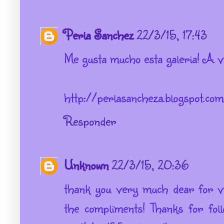
Perla Sanchez
22/3/15, 17:43
Me gusta mucho esta galeria! A ve
http://perlasancheza.blogspot.co
Responder
Unknown
22/3/15, 20:36
thank you very much dear for vi
the compliments! Thanks for fol