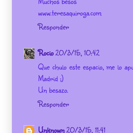
Muchos besos
www.teresaquiroga.com
Responder
Rocio
20/3/15, 10:42
Que chulo este espacio, me lo a
Madrid ;)
Un besazo.
Responder
Unknown
20/3/15, 11:41