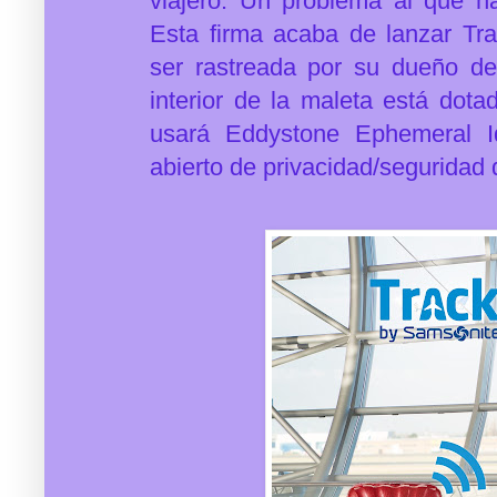
viajero. Un problema al que 
Esta firma acaba de lanzar T
ser rastreada por su dueño de
interior de la maleta está dot
usará Eddystone Ephemeral Ide
abierto de privacidad/seguridad