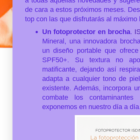
a todas aquellas
novedades y sugere
de cara a estos próximos meses. Des
top con las que disfrutarás al máximo 
Un fotoprotector en brocha
.
I
Mineral, una innovadora brocha
un diseño portable que ofrec
SPF50+. Su
textura no apor
matificante, dejando así respi
adapta a cualquier tono de piel
existente. Además, incorpora u
combate los contaminantes
exponemos en nuestro día a día