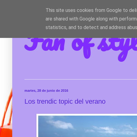
This site uses cookies from Google to deliv
are shared with Google along with perform
Fan of sty
statistics, and to detect and address abus
martes, 28 de junio de 2016
Los trendic topic del verano