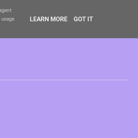
-agent
LEARN MORE
GOT IT
e usage