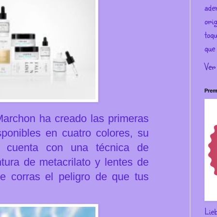
ade
ori
toqu
que 
Ver
Prem
archon ha creado las primeras
sponibles en cuatro colores, su
l, cuenta con una técnica de
tura de metacrilato y lentes de
e corras el peligro de que tus
Lie