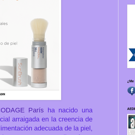
¿Me 
ODAGE París
ha nacido una
AED
ial arraigada en la creencia de
limentación adecuada de la piel,