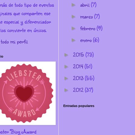
más de todo tipo de eventos
abril
(7)
►
ginales que comparten ese
marzo
(7)
►
e especial y diferenciador
febrero
(9)
►
los convierte en únicos.
enero
(6)
►
 todo mi perfil
2015
(73)
►
io
2014
(51)
►
2013
(55)
►
2012
(37)
►
Entradas populares
bster Blog Award