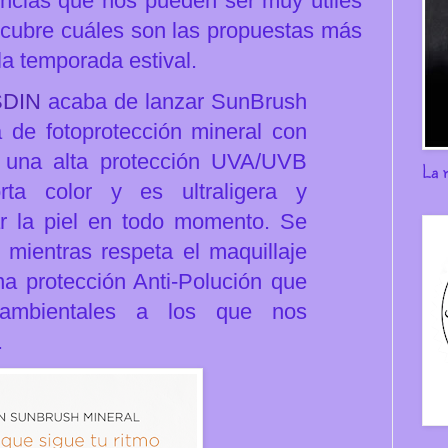
ncias que nos pueden ser muy útiles
cubre cuáles son las propuestas más
la temporada estival.
SDIN
acaba de lanzar SunBrush
 de fotoprotección mineral con
e una alta protección UVA/UVB
La 
ta color y es ultraligera y
rar la piel en todo momento.
Se
 mientras respeta el maquillaje
na protección Anti-Polución que
 ambientales a los que nos
.