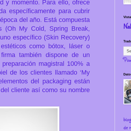
d y momento. Para ello, ofrece
da específicamente para cubrir
Vista
a época del año. Está compuesta
Na
es (Oh My Cold, Spring Break,
uno específico (Skin Recovery)
Trad
estéticos como bótox, láser o
a firma también dispone de un
Pow
y preparación magistral 100% a
iel de los clientes llamado ‘My
Dato
 elementos del packaging están
s del cliente así como su nombre
blo
de m