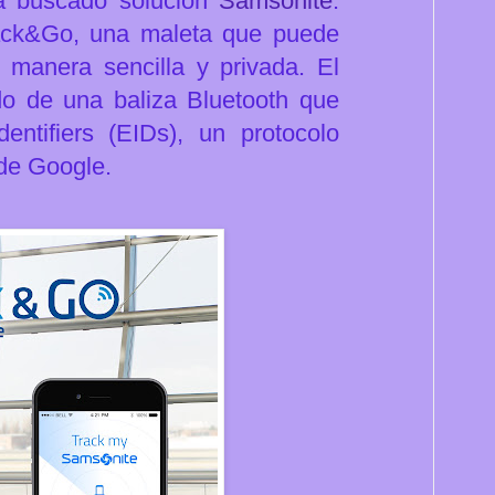
ha buscado solución
Samsonite
.
rack&Go, una maleta que puede
 manera sencilla y privada.
El
ado de una baliza Bluetooth que
ntifiers (EIDs), un protocolo
 de Google.