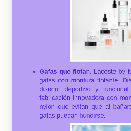
Gafas que flotan
.
Lacoste
by M
gafas con montura flotante. Di
diseño, deportivo y funciona
fabricación innovadora con mon
nylon que evitan que al bañart
gafas puedan hundirse.