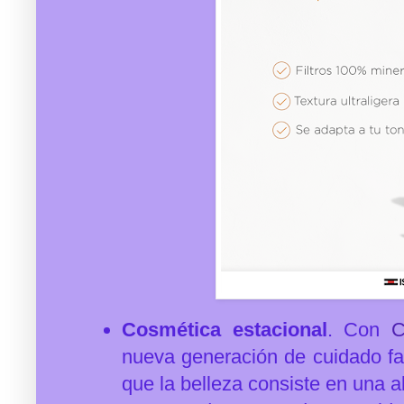
Cosmética estacional
. Con
C
nueva generación de cuidado fac
que la belleza consiste en una a