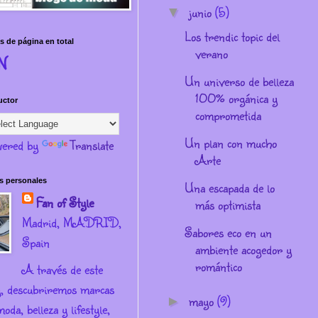
junio
(5)
▼
Los trendic topic del
s de página en total
verano
N
Un universo de belleza
100% orgánica y
uctor
comprometida
Un plan con mucho
ered by
Translate
Arte
s personales
Una escapada de lo
Fan of Style
más optimista
Madrid, MADRID,
Sabores eco en un
Spain
ambiente acogedor y
romántico
A través de este
g, descubriremos marcas
mayo
(9)
►
oda, belleza y lifestyle,