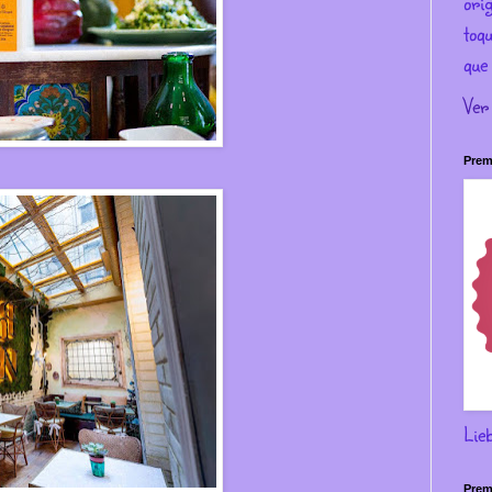
ori
toqu
que 
Ver
Prem
Lie
Prem