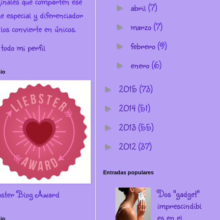
ginales que comparten ese
abril
(7)
►
e especial y diferenciador
marzo
(7)
►
los convierte en únicos.
febrero
(9)
►
 todo mi perfil
enero
(6)
►
io
2015
(73)
►
2014
(51)
►
2013
(55)
►
2012
(37)
►
Entradas populares
Dos "gadget"
bster Blog Award
imprescindibl
es en el
io