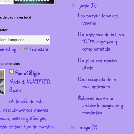
junio
(5)
▼
Los trendic topic del
s de página en total
verano
uctor
Un universo de belleza
100% orgánica y
comprometida
ered by
Translate
Un plan con mucho
s personales
Arte
Fan of Style
Una escapada de lo
Madrid, MADRID,
más optimista
Spain
Sabores eco en un
A través de este
ambiente acogedor y
g, descubriremos marcas
romántico
oda, belleza y lifestyle,
más de todo tipo de eventos
mayo
(9)
►