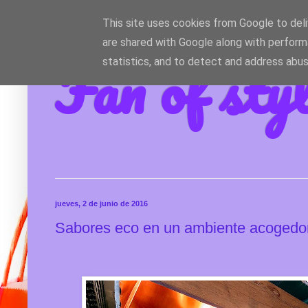
This site uses cookies from Google to deliv
are shared with Google along with perform
Fan of sty
statistics, and to detect and address abus
jueves, 2 de junio de 2016
Sabores eco en un ambiente acogedor