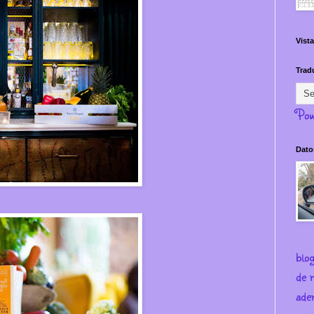
Vista
Trad
Pow
Dato
blo
de m
ade