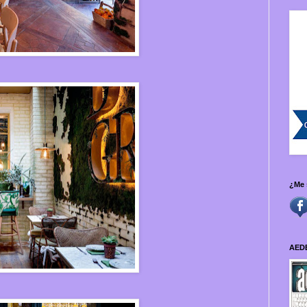
¿Me 
AED