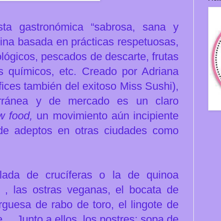
ta gastronómica “sabrosa, sana y
ocina basada en prácticas respetuosas,
lógicos, pescados de descarte, frutas
s químicos, etc.
Creado por Adriana
fices también del exitoso Miss Sushi),
erránea y de mercado es un claro
w food,
un movimiento aún incipiente
 de adeptos en otras ciudades como
alada de crucíferas o la de quinoa
 , las ostras veganas, el bocata de
urguesa de rabo de toro, el lingote de
he… Junto a ellos, los postres: sopa de