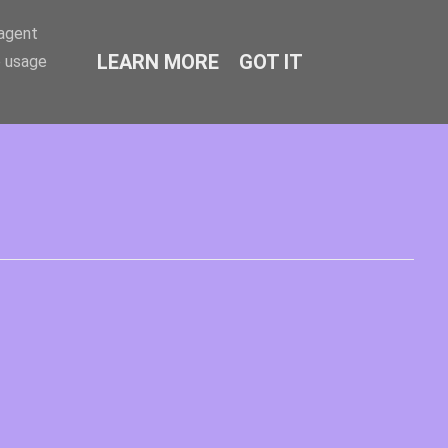
-agent
LEARN MORE
GOT IT
e usage