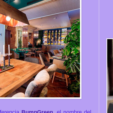
ferencia
BumpGreen
, el nombre del