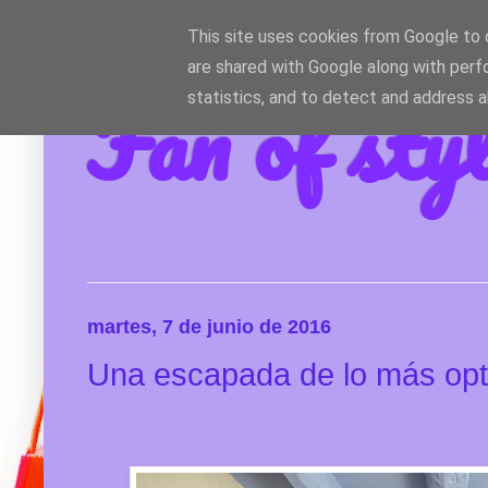
This site uses cookies from Google to d
are shared with Google along with perf
Fan of sty
statistics, and to detect and address 
martes, 7 de junio de 2016
Una escapada de lo más opt