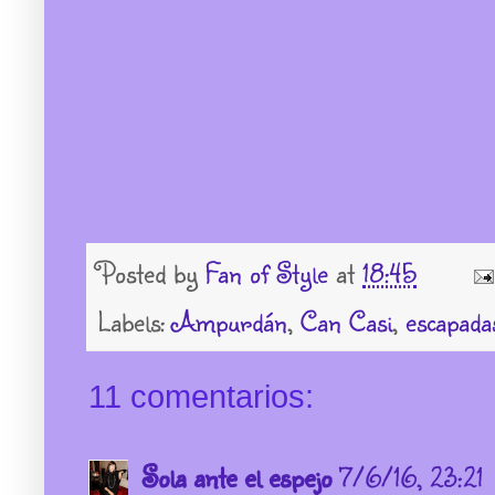
Posted by
Fan of Style
at
18:45
Labels:
Ampurdán
,
Can Casi
,
escapada
11 comentarios:
Sola ante el espejo
7/6/16, 23:21