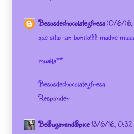
Besosdechocolateyfresa
10/6/16,
que sitio tan bonito!!!!! madre miaa
muaks**
Besosdechocolateyfresa
Responder
BeSugarandSpice
13/6/16, 0:32