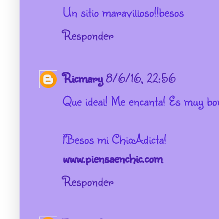
Un sitio maravilloso!!besos
Responder
Ricmary
8/6/16, 22:56
Que ideal! Me encanta! Es muy bo
¡Besos mi ChicAdicta!
www.piensaenchic.com
Responder