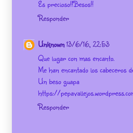
Es precioso!!Besos!!
Responder
Unknown
13/6/16, 22:53
Que lugar con mas encanto.
Me han encantado los cabeceros de
Un beso guapa
https://pepavallejos.wordpress.c
Responder