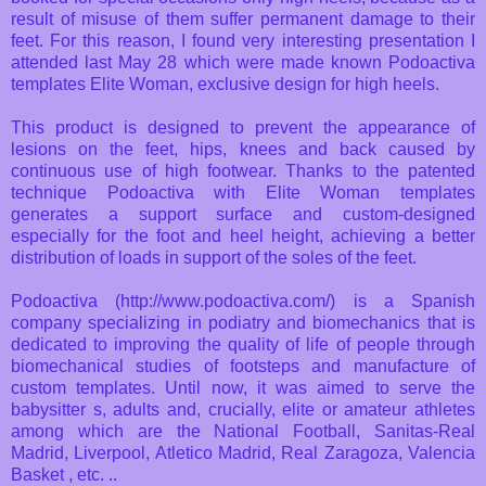
result of
misuse
of them
suffer
permanent damage to
their
feet.
For this reason
,
I found very interesting
presentation
I
attended
last
May 28
which
were made known
Podoactiva
templates
Elite
Woman,
exclusive design for
high heels.
This product
is designed to
prevent
the appearance of
lesions
on the feet
, hips,
knees and back
caused by
continuous use
of
high footwear
.
Thanks to the
patented
technique
Podoactiva
with
Elite
Woman
templates
generates a
support surface
and
custom-designed
especially
for the foot and
heel height
, achieving
a better
distribution of
loads
in
support of
the soles of the
feet.
Podoactiva
(
http://www.podoactiva.com/) is a
Spanish
company
specializing
in podiatry
and biomechanics
that
is
dedicated to improving
the quality of
life of people
through
biomechanical studies
of footsteps
and manufacture of
custom templates.
Until now
, it was
aimed
to serve
the
babysitter
s
, adults
and, crucially,
elite
or amateur
athletes
among
which are the
National Football
,
Sanitas
-Real
Madrid
, Liverpool,
Atletico Madrid,
Real
Zaragoza
,
Valencia
Basket
, etc.
..