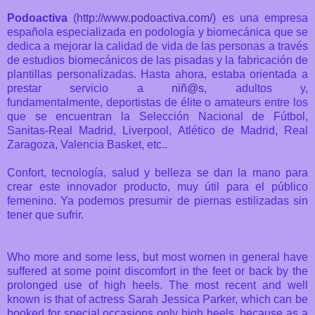
Podoactiva
(
http://www.podoactiva.com/
) es una empresa
española especializada en podología y biomecánica que se
dedica a mejorar la calidad de vida de las personas a través
de estudios biomecánicos de las pisadas y la fabricación de
plantillas personalizadas. Hasta ahora, estaba orientada a
prestar servicio a
niñ@s
, adultos y,
fundamentalmente, deportistas de élite o amateurs entre los
que se encuentran la Selección Nacional de Fútbol,
Sanitas-Real Madrid, Liverpool, Atlético de Madrid, Real
Zaragoza, Valencia Basket, etc..
Confort, tecnología, salud y belleza se dan la mano para
crear este innovador producto, muy útil para el público
femenino. Ya podemos presumir de piernas estilizadas sin
tener que sufrir.
Who
more and
some less
,
but most
women
in general
have
suffered
at some point
discomfort in the feet
or back
by the
prolonged use
of
high heels
.
The most
recent and
well
known is
that of actress
Sarah
Jessica
Parker
,
which can be
booked
for special occasions
only
high heels,
because as
a