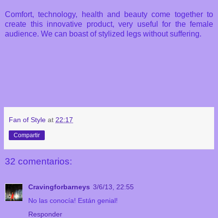
Comfort, technology
, health and beauty
come together
to
create
this innovative product
, very useful
for the female
audience
.
We can
boast of
stylized
legs
without suffering
.
Fan of Style
at
22:17
Compartir
32 comentarios:
Cravingforbarneys
3/6/13, 22:55
No las conocía! Están genial!
Responder