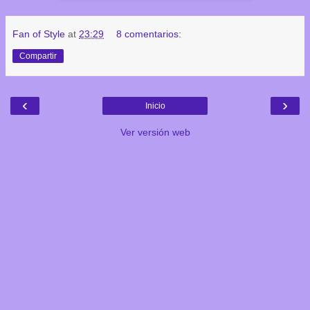
Fan of Style
at
23:29
8 comentarios:
Compartir
‹
›
Inicio
Ver versión web