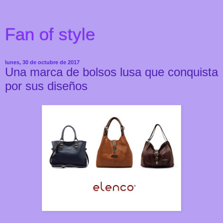
Fan of style
lunes, 30 de octubre de 2017
Una marca de bolsos lusa que conquista
por sus diseños