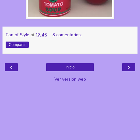
Fan of Style
at
13:46
8 comentarios:
Compartir
‹
›
Inicio
Ver versión web