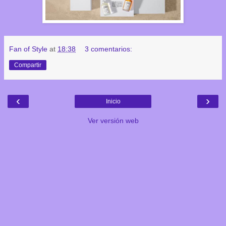
Fan of Style
at
18:38
3 comentarios:
Compartir
‹
›
Inicio
Ver versión web