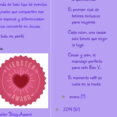
más de todo tipo de eventos
El primer club de
ginales que comparten ese
belleza exclusivo
e especial y diferenciador
para mujeres
los convierte en únicos.
Cada color, una causa:
 todo mi perfil
solo tienes que eligir
la tuya
io
Cenar y leer, el
maridaje perfecto
para este San V...
El momento café se
cuela en la moda
enero
(7)
►
2014
(51)
►
bster Blog Award