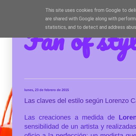
This site uses cookies from Google to deliv
are shared with Google along with perform
Fan of sty
statistics, and to detect and address abus
lunes, 23 de febrero de 2015
Las claves del estilo según Lorenzo C
Las creaciones a medida de
Loren
sensibilidad de un artista y realizad
oficio a la perfección: un modista q