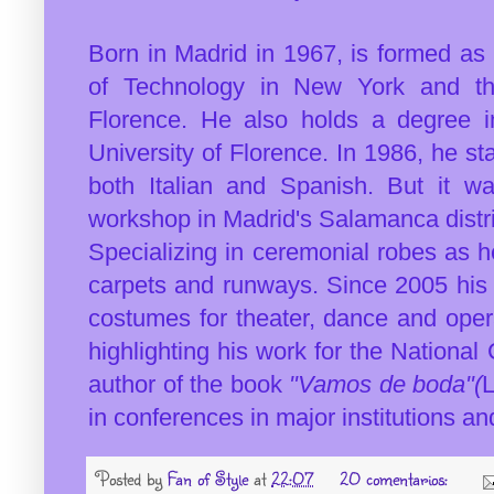
Born in Madrid in 1967, is formed as 
of Technology in New York and the
Florence.
He also holds a degree i
University of Florence.
In 1986, he st
both Italian and Spanish.
But it w
workshop in Madrid's Salamanca distri
Specializing in ceremonial robes as 
carpets and runways.
Since 2005 his 
costumes for theater, dance and oper
highlighting his work for the Nationa
author of the book
"Vamos de boda"(
L
in conferences in major institutions an
Posted by
Fan of Style
at
22:07
20 comentarios: