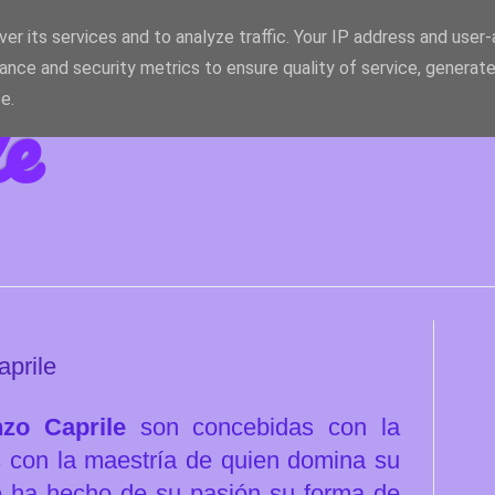
er its services and to analyze traffic. Your IP address and user
ance and security metrics to ensure quality of service, generat
le
e.
aprile
zo Caprile
son concebidas con la
as con la maestría de quien domina su
ue ha hecho de su pasión su forma de