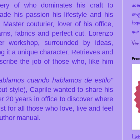
ade
tery of who dominates his craft to
ori
de his passion his lifestyle and his
toqu
.
Master couturier, lover of his office,
que 
ns, fabrics and perfect cut.
Lorenzo
ner workshop, surrounded by ideas,
Ver
ng it a unique character.
Retrieves and
Prem
cribe the job of those who, like him
ablamos cuando hablamos de estilo"
t style), Caprile wanted to share his
er 20 years in office to discover where
 for all those who love, live and feel
author manual.
Lie