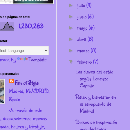
julio
(4)
►
junio
(6)
►
s de página en total
1,230,263
mayo
(6)
►
abril
(8)
►
uctor
marzo
(8)
►
ered by
Translate
febrero
(7)
▼
Las claves del estilo
s personales
según Lorenzo
Fan of Style
Caprile
Madrid, MADRID,
Relax y bienestar en
Spain
el aeropuerto de
A través de este
Madrid
g, descubriremos marcas
Bolsos de inspiración
oda, belleza y lifestyle,
arquitectónica