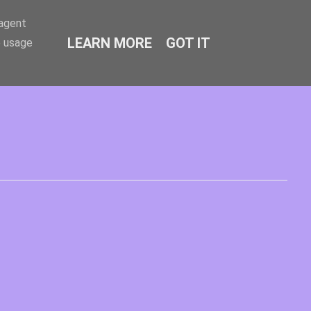
-agent
LEARN MORE
GOT IT
e usage