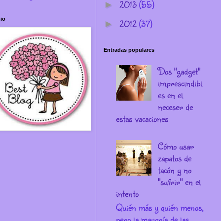
2013
(55)
►
io
2012
(37)
►
Entradas populares
Dos "gadget"
imprescindibl
es en el
neceser de
estas vacaciones
Cómo usar
zapatos de
tacón y no
"sufrir" en el
intento
Quién más y quién menos,
pero la mayoría de las