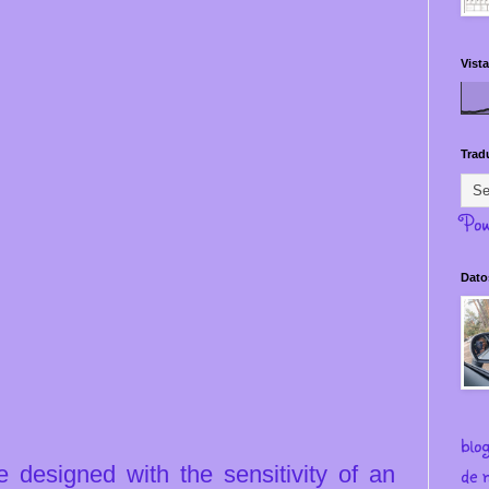
Vista
Trad
Pow
Dato
blo
 designed with the sensitivity of an
de m