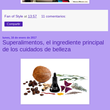
Fan of Style
at
13:57
11 comentarios:
Compartir
lunes, 16 de enero de 2017
Superalimentos, el ingrediente principal
de los cuidados de belleza