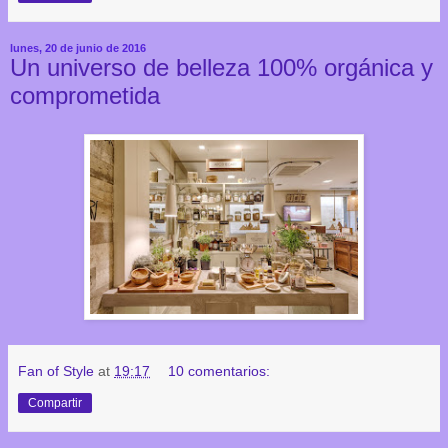
lunes, 20 de junio de 2016
Un universo de belleza 100% orgánica y
comprometida
Fan of Style
at
19:17
10 comentarios:
Compartir