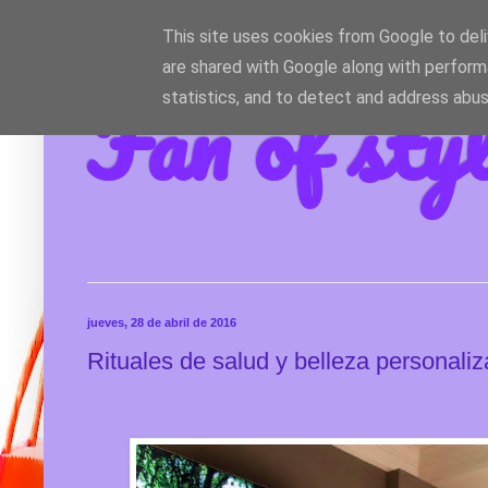
This site uses cookies from Google to deliv
are shared with Google along with perform
Fan of sty
statistics, and to detect and address abus
jueves, 28 de abril de 2016
Rituales de salud y belleza personali