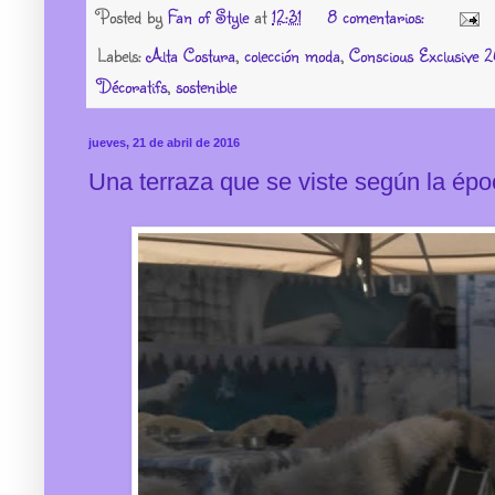
Posted by
Fan of Style
at
12:31
8 comentarios:
Labels:
Alta Costura
,
colección moda
,
Conscious Exclusive 
Décoratifs
,
sostenible
jueves, 21 de abril de 2016
Una terraza que se viste según la épo