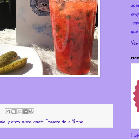
ade
ori
toqu
que 
Ver
Prem
rid
,
planes
,
restaurante
,
Terraza de la Reina
Lie