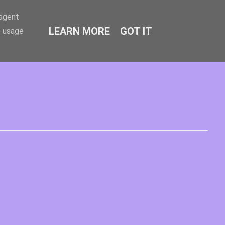
-agent
LEARN MORE
GOT IT
e usage