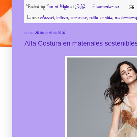
Posted by
Fan of Style
at
15:33
4 comentarios:
Labels:
Assari
,
belleza
,
bienestar
,
estilo de vida
,
maderotera
lunes, 25 de abril de 2016
Alta Costura en materiales sostenibles