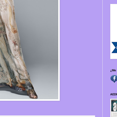
¿Me 
AED