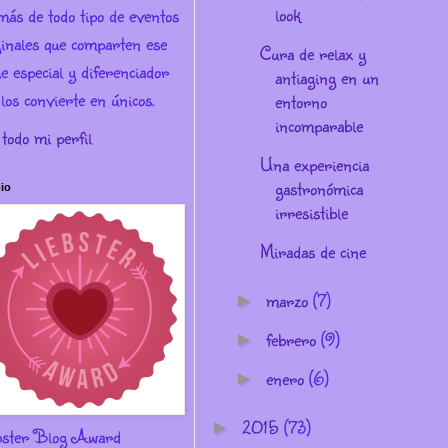
look
más de todo tipo de eventos
ginales que comparten ese
Cura de relax y
e especial y diferenciador
antiaging en un
los convierte en únicos.
entorno
incomparable
 todo mi perfil
Una experiencia
gastronómica
io
irresistible
Miradas de cine
marzo
(7)
►
febrero
(9)
►
enero
(6)
►
2015
(73)
►
bster Blog Award