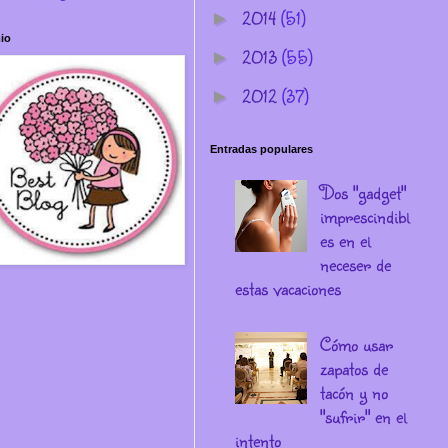
2014
(51)
►
io
2013
(55)
►
2012
(37)
►
Entradas populares
Dos "gadget"
imprescindibl
es en el
neceser de
estas vacaciones
Cómo usar
zapatos de
tacón y no
"sufrir" en el
intento