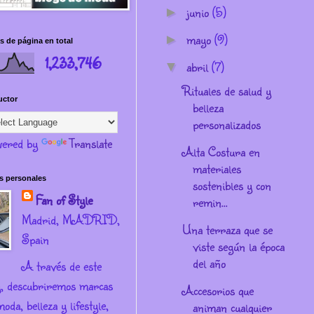
junio
(5)
►
mayo
(9)
►
s de página en total
1,233,746
abril
(7)
▼
Rituales de salud y
uctor
belleza
personalizados
ered by
Translate
Alta Costura en
materiales
s personales
sostenibles y con
Fan of Style
remin...
Madrid, MADRID,
Una terraza que se
Spain
viste según la época
del año
A través de este
g, descubriremos marcas
Accesorios que
oda, belleza y lifestyle,
animan cualquier