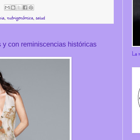
pia
,
nutrigenómica
,
salud
 y con reminiscencias históricas
La 