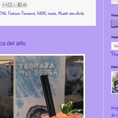
2016
,
Fashion Forward
,
H&M
,
moda
,
Musée des Arts
Vista
Trad
ca del año
Pow
Dato
blo
de m