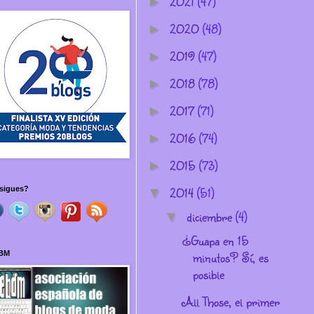
2021
(47)
►
2020
(48)
►
2019
(47)
►
2018
(78)
►
2017
(71)
►
2016
(74)
►
2015
(73)
►
2014
(51)
sigues?
▼
diciembre
(4)
▼
¿Guapa en 15
minutos? Sí, es
BM
posible
All Those, el primer