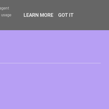
-agent
LEARN MORE
GOT IT
e usage