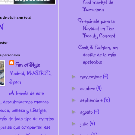
food market de
Barcelona
s de página en total
Prepárate para la
N
Navidad en The
Beauty Concept
uctor
Cook & Fashion, un
desfile de lo más
s personales
apetecible
Fan of Style
Madrid, MADRID,
noviembre
(4)
►
Spain
octubre
(4)
►
A través de este
septiembre
(5)
►
g, descubriremos marcas
oda, belleza y lifestyle,
agosto
(4)
►
más de todo tipo de eventos
julio
(4)
►
ginales que comparten ese