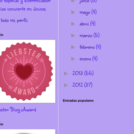
e especial y diferenciador
junio
(5)
►
los convierte en únicos.
mayo
(4)
►
 todo mi perfil
abril
(4)
►
marzo
(5)
►
io
febrero
(4)
►
enero
(4)
►
2013
(55)
►
2012
(37)
►
Entradas populares
bster Blog Award
io