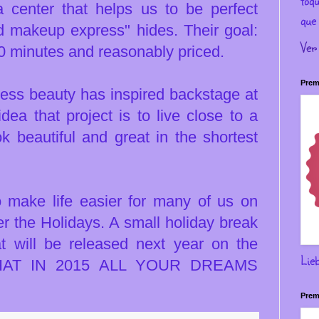
toqu
enter that helps us to be perfect
que 
nd makeup express" hides. Their goal:
Ver
20 minutes and reasonably priced.
Prem
press beauty has inspired backstage at
idea that project is to live close to a
ok beautiful and great in the shortest
o make life easier for many of us on
er the Holidays. A small holiday break
at will be released next year on the
Lie
HAT IN 2015 ALL YOUR DREAMS
Prem