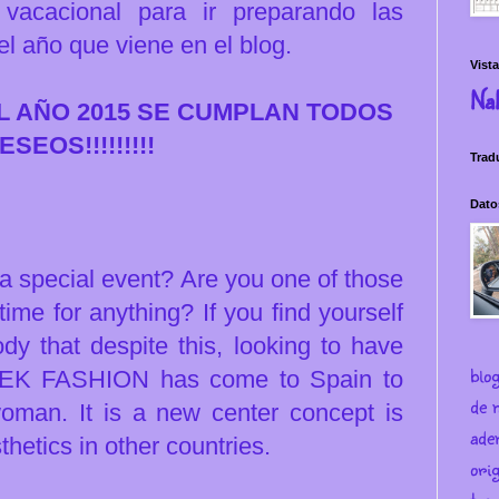
acacional para ir preparando las
l año que viene en el blog.
Vista
Na
EL AÑO 2015 SE CUMPLAN TODOS
EOS!!!!!!!!!
Trad
Dato
 a special event? Are you one of those
ime for anything? If you find yourself
y that despite this, looking to have
blo
, EK FASHION has come to Spain to
de m
woman. It is a new center concept is
ade
thetics in other countries.
ori