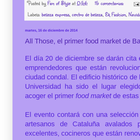
Posted by
Fan of Style
at
0:56
15 comentarios:
Labels:
belleza express
,
centro de belleza
,
Ek Fashion
,
Navid
martes, 16 de diciembre de 2014
All Those, el primer food market de B
El día 20 de diciembre se darán cita
emprendedores que están revolucio
ciudad condal. El edificio histórico d
Universidad ha sido el lugar elegid
acoger el primer
food market
de estas 
El evento contará con una selección
artesanos de Cataluña avalados p
excelentes, cocineros que están renov