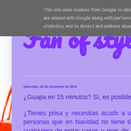
This site uses cookies from Google to deliv
are shared with Google along with perform
Fan of sty
statistics, and to detect and address abus
miércoles, 24 de diciembre de 2014
¿Guapa en 15 minutos? Sí, es posibl
¿Tienes prisa y necesitas acudir a 
personas que en Navidad no tiene t
cualquiera de estos casos y eres de