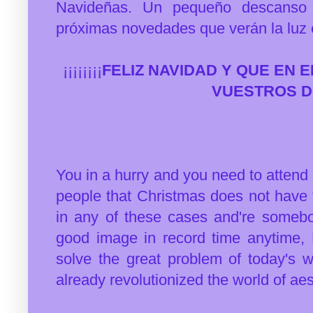
Navideñas. Un pequeño descanso v
próximas novedades que verán la luz e
¡¡¡¡¡¡¡¡
FELIZ NAVIDAD Y QUE EN 
VUESTROS DES
You in a hurry and you need to attend
people that Christmas does not have t
in any of these cases and're somebod
good image in record time anytime
solve the great problem of today's 
already revolutionized the world of aes