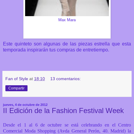
Max Mara
Este quinteto son algunas de las piezas estrella que esta
temporada inspirarán tus compras de entretiempo.
Fan of Style
at
18:10
13 comentarios:
Compartir
jueves, 4 de octubre de 2012
II Edición de la Fashion Festival Week
Desde el 1 al 6 de octubre se está celebrando en el Centro
Comercial Moda Shopping (Avda General Perón, 40. Madrid) la