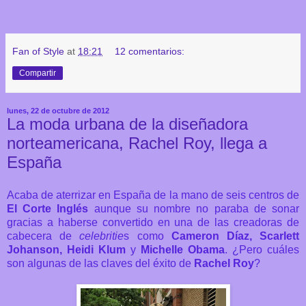
Fan of Style
at
18:21
12 comentarios:
Compartir
lunes, 22 de octubre de 2012
La moda urbana de la diseñadora
norteamericana, Rachel Roy, llega a
España
Acaba de aterrizar en España de la mano de seis centros de
El Corte Inglés
aunque su nombre no paraba de sonar
gracias a haberse convertido en una de las creadoras de
cabecera de
celebritie
s como
Cameron Díaz, Scarlett
Johanson, Heidi Klum
y
Michelle Obama
. ¿Pero cuáles
son algunas de las claves del éxito de
Rachel
Roy
?