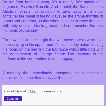
So
far from being
a want,
it's
a reality.
We speak of a
fragrance:
Essence
Barceló.
And
a
hotel
, the Barcelo
Illetas
Albatros
, which has
decided to give away
in a small
container
the
'
smell of
the holidays
', ie,
the aroma
that fills
its
rooms and
corridors
, so that
when customers
leave the
hotel
with
only
uncover
this fragrance
and so
remember the best
moments
of your stay.
For now,
it is
a special gift that
will those
guests who have
been staying
in the upper
room.
Thus,
the day before
leaving
his
room,
on the bed
find
the fragrance
with
a little note with
the
appointment
of
George
Sand
:
The memory
is the
perfume
of the soul
, written
in four languages.
A memory that
immediately
transports the
summer and
allows
out for more
than
a stay at the
hotel.
Fan of Style
at
10:17
9 comentarios:
Compartir