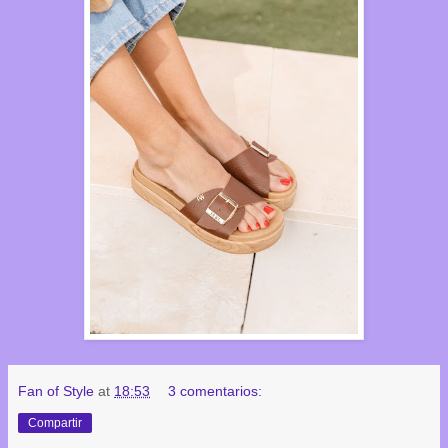
Fan of Style
at
18:53
3 comentarios:
Compartir