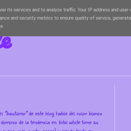
er its services and to analyze traffic. Your IP address and user
ance and security metrics to ensure quality of service, generat
le
e.
el
"bautismo"
de este blog hable del color blanco
l dominio de la tendencia en
total white
tiene su
 cuero, piel, punto, gasas) luciendo tanto en