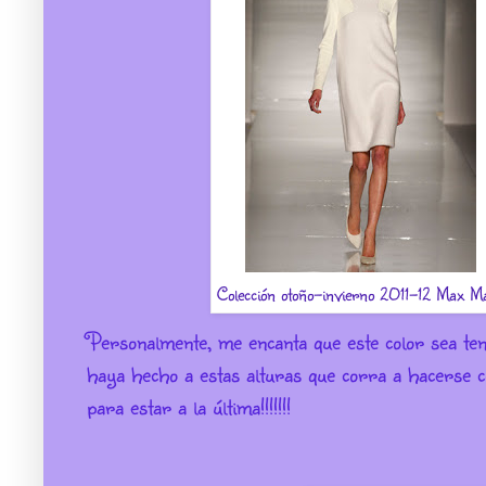
Colección otoño-invierno 2011-12 Max M
Personalmente, me encanta que este color sea tenden
haya hecho a estas alturas que corra a hacerse c
para estar a la última!!!!!!!