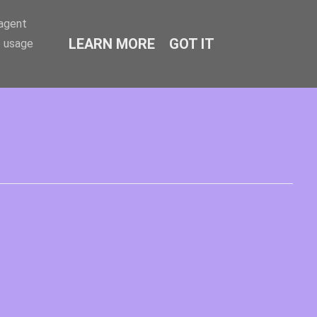
-agent
LEARN MORE
GOT IT
e usage