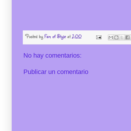
Posted by
Fan of Style
at
2:00
No hay comentarios:
Publicar un comentario