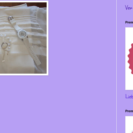
Ver
Prem
Lie
Prem