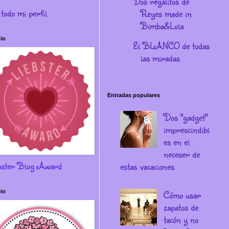
Dos regalitos de
 todo mi perfil
Reyes made in
Bimba&Lola
io
El BLANCO de todas
las miradas
Entradas populares
Dos "gadget"
imprescindibl
es en el
neceser de
bster Blog Award
estas vacaciones
io
Cómo usar
zapatos de
tacón y no