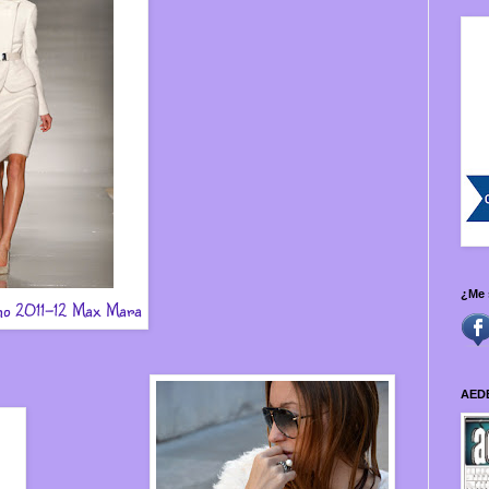
¿Me 
erno 2011-12 Max Mara
AED