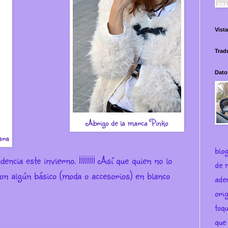
Vista
Trad
Dato
Abrigo de la marca Pinko
ara
blo
cia este invierno. ¡¡¡¡¡¡¡¡ Así que quien no lo
de m
on algún básico (moda o accesorios) en blanco
ade
ori
toqu
que 