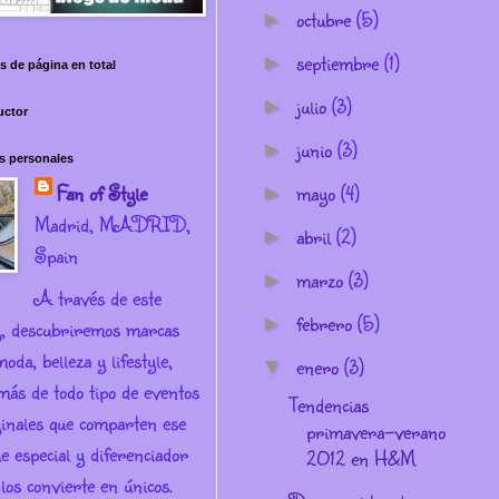
octubre
(5)
►
septiembre
(1)
►
s de página en total
julio
(3)
►
uctor
junio
(3)
►
s personales
Fan of Style
mayo
(4)
►
Madrid, MADRID,
abril
(2)
►
Spain
marzo
(3)
►
A través de este
febrero
(5)
►
g, descubriremos marcas
oda, belleza y lifestyle,
enero
(3)
▼
más de todo tipo de eventos
Tendencias
ginales que comparten ese
primavera-verano
e especial y diferenciador
2012 en H&M
los convierte en únicos.