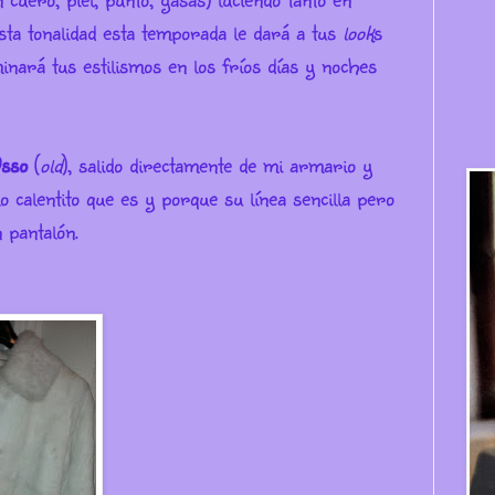
ta tonalidad esta temporada le dará a tus
look
s
minará tus estilismos en los fríos días y noches
sso
(
old
), salido directamente de mi armario y
 calentito que es y porque su línea sencilla pero
 pantalón.