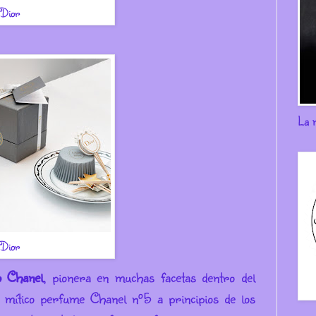
 Dior
La 
 Dior
o Chanel
, pionera en muchas facetas dentro del
 mítico perfume Chanel nº5 a principios de los