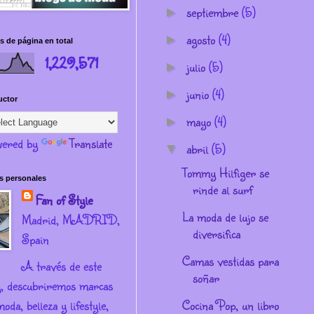
septiembre
(5)
►
agosto
(4)
►
s de página en total
1,229,571
julio
(5)
►
junio
(4)
►
uctor
mayo
(4)
►
ered by
Translate
abril
(5)
▼
Tommy Hilfiger se
s personales
rinde al surf
Fan of Style
La moda de lujo se
Madrid, MADRID,
diversifica
Spain
Camas vestidas para
A través de este
soñar
g, descubriremos marcas
oda, belleza y lifestyle,
Cocina Pop, un libro