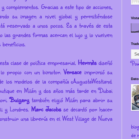
 y complementos. Gracias a este tipo de acciones,
ando su imagen a nivel global y permitiéndose
Vista
stá reservado a unos pocos. Es a través de esta
o las grandes firmas acercan el lujo y lo vuelven
 beneficios.
Trad
esta clase de política empresarial.
Hermès
diseñó
Pow
lo propio con un bimotor.
Versace
imprimió su
 de los modelos de la compañía AugustaWestland.
Dato
outique en Milán y dos años más tarde en Dubai
ori.
Bulgary
también eligió Milán para abrir su
li y Londres.
Marc Jacobs
se decantó por hacer
onstruir una librería en el West Village de Nueva
blo
de m