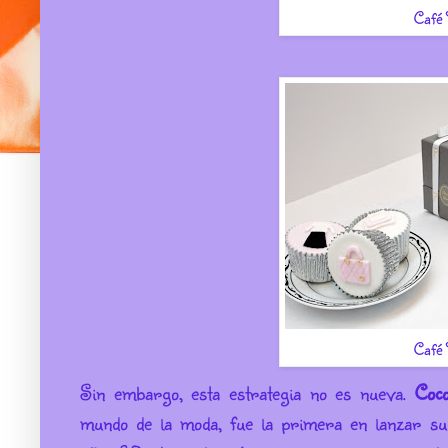
Café
Café
Sin embargo, esta estrategia no es nueva.
Coc
mundo de la moda, fue la primera en lanzar su