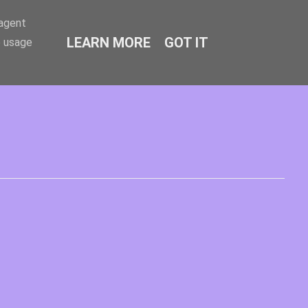
-agent
LEARN MORE
GOT IT
e usage