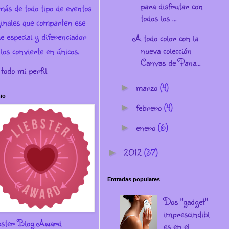
para disfrutar con
más de todo tipo de eventos
todos los ...
ginales que comparten ese
e especial y diferenciador
A todo color con la
nueva colección
los convierte en únicos.
Canvas de Pana...
 todo mi perfil
marzo
(4)
►
io
febrero
(4)
►
enero
(6)
►
2012
(37)
►
Entradas populares
Dos "gadget"
imprescindibl
bster Blog Award
es en el