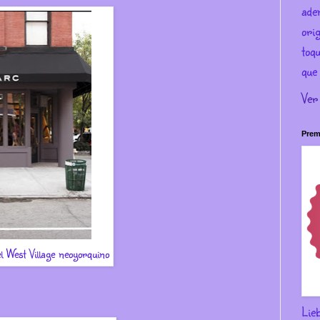
ade
ori
toqu
que 
Ver
Prem
l West Village neoyorquino
Lie