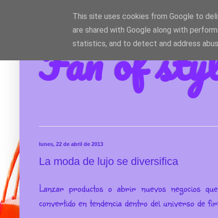
This site uses cookies from Google to deliv
are shared with Google along with perform
Fan of sty
statistics, and to detect and address abus
lunes, 22 de abril de 2013
La moda de lujo se diversifica
Lanzar productos o abrir nuevos negocios que
convertido en tendencia dentro del universo de fi