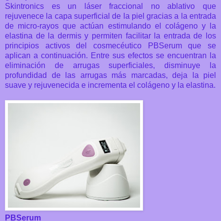
Skintronics es un láser fraccional no ablativo que
rejuvenece la capa superficial de la piel gracias a la entrada
de micro-rayos que actúan estimulando el colágeno y la
elastina de la dermis y permiten facilitar la entrada de los
principios activos del cosmecéutico PBSerum que se
aplican a continuación. Entre sus efectos se encuentran la
eliminación de arrugas superficiales, disminuye la
profundidad de las arrugas más marcadas, deja la piel
suave y rejuvenecida e incrementa el colágeno y la elastina.
PBSerum