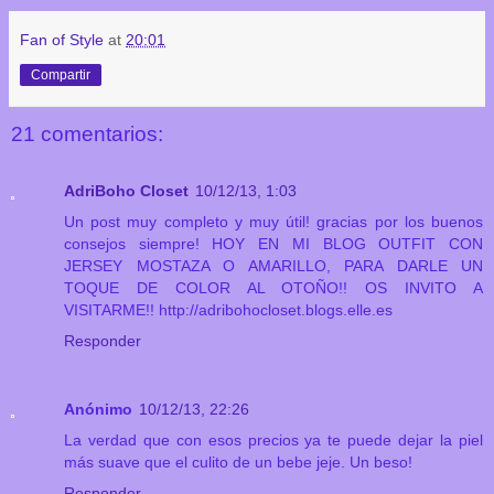
Fan of Style
at
20:01
Compartir
21 comentarios:
AdriBoho Closet
10/12/13, 1:03
Un post muy completo y muy útil! gracias por los buenos
consejos siempre! HOY EN MI BLOG OUTFIT CON
JERSEY MOSTAZA O AMARILLO, PARA DARLE UN
TOQUE DE COLOR AL OTOÑO!! OS INVITO A
VISITARME!! http://adribohocloset.blogs.elle.es
Responder
Anónimo
10/12/13, 22:26
La verdad que con esos precios ya te puede dejar la piel
más suave que el culito de un bebe jeje. Un beso!
Responder