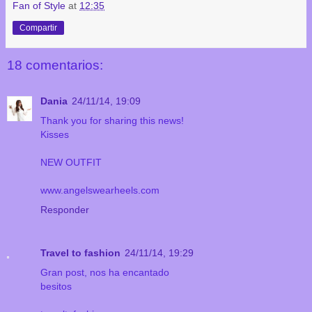
Fan of Style
at
12:35
Compartir
18 comentarios:
Dania
24/11/14, 19:09
Thank you for sharing this news!
Kisses
NEW OUTFIT
www.angelswearheels.com
Responder
Travel to fashion
24/11/14, 19:29
Gran post, nos ha encantado
besitos