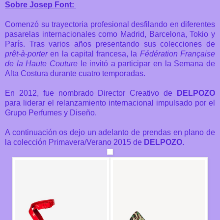
Sobre Josep Font:
Comenzó su trayectoria profesional desfilando en diferentes
pasarelas internacionales como Madrid, Barcelona, Tokio y
París. Tras varios años presentando sus colecciones de
prêt-à-porter
en la capital francesa, la
Fédération Française
de la Haute Couture
le invitó a participar en la Semana de
Alta Costura durante cuatro temporadas.
En 2012, fue nombrado Director Creativo de
DELPOZO
para liderar el relanzamiento internacional impulsado por el
Grupo Perfumes y Diseño.
A continuación os dejo un adelanto de prendas en plano de
la colección Primavera/Verano 2015 de
DELPOZO.