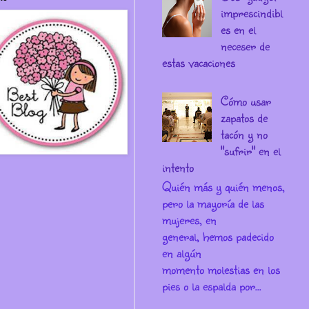
imprescindibl
es en el
neceser de
estas vacaciones
Cómo usar
zapatos de
tacón y no
"sufrir" en el
intento
Quién más y quién menos,
pero la mayoría de las
mujeres, en
general, hemos padecido
en algún
momento molestias en los
pies o la espalda por...