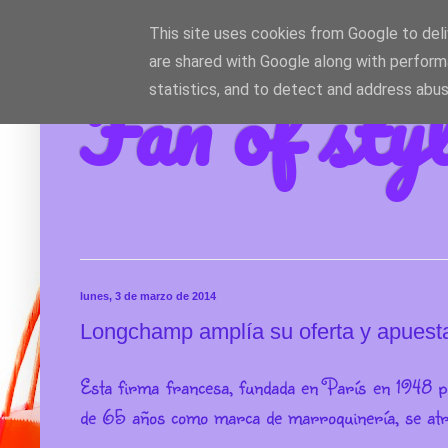
This site uses cookies from Google to deliv
are shared with Google along with perform
Fan of sty
statistics, and to detect and address abus
lunes, 3 de marzo de 2014
Longchamp amplía su oferta y apuesta
Esta firma francesa, fundada en París en 1948 p
de 65 años como marca de marroquinería, se atre