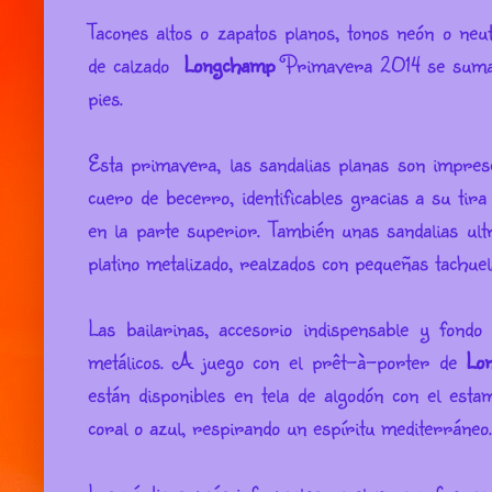
Tacones altos o zapatos planos, tonos neón o neut
de calzado
Longchamp
Primavera 2014 se suma a 
pies.
Esta primavera, las sandalias planas son impres
cuero de becerro, identificables gracias a su tir
en la parte superior. También unas sandalias ultr
platino metalizado, realzados con pequeñas tachuel
Las bailarinas, accesorio indispensable y fond
metálicos. A juego con el prêt-à-porter de
Lo
están disponibles en tela de algodón con el est
coral o azul, respirando un espíritu mediterrá