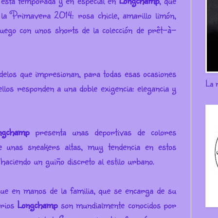
 esta temporada y en especial en
Longchamp
, que
 la Primavera 2014: rosa chicle, amarillo limón,
 juego con unos shorts de la colección de prêt-à-
elos que impresionan, para todas esas ocasiones
La 
ellos responden a una doble exigencia: elegancia y
ngchamp
presenta unas deportivas de colores
e unas sneakers altas, muy tendencia en estos
haciendo un guiño discreto al estilo urbano.
e en manos de la familia, que se encarga de su
orios
Longchamp
son mundialmente conocidos por