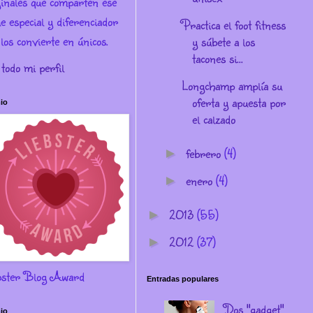
ginales que comparten ese
e especial y diferenciador
Practica el foot fitness
los convierte en únicos.
y súbete a los
tacones si...
 todo mi perfil
Longchamp amplía su
oferta y apuesta por
io
el calzado
febrero
(4)
►
enero
(4)
►
2013
(55)
►
2012
(37)
►
bster Blog Award
Entradas populares
Dos "gadget"
io