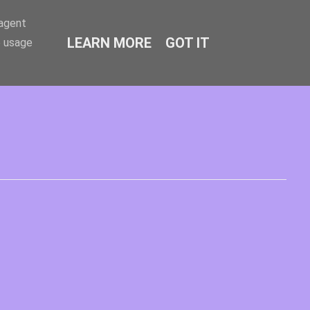
-agent
LEARN MORE
GOT IT
e usage