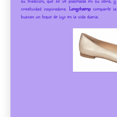
su tradición, que se ve plasmada en su obra, y 
creatividad inspiradora.
Longchamp
comparte la 
buscan un toque de lujo en la vida diaria.