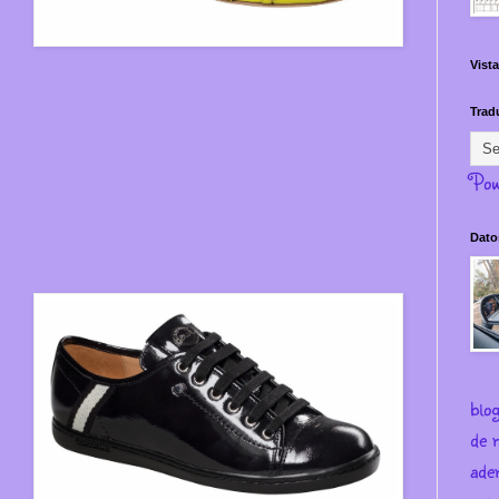
Vista
Trad
Pow
Dato
blo
de m
ade