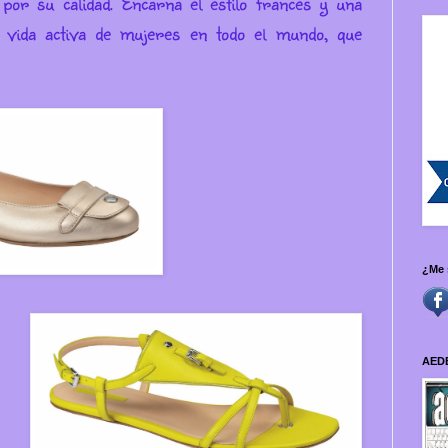
por su calidad. Encarna el estilo francés y una
vida activa de mujeres en todo el mundo, que
¿Me 
AED