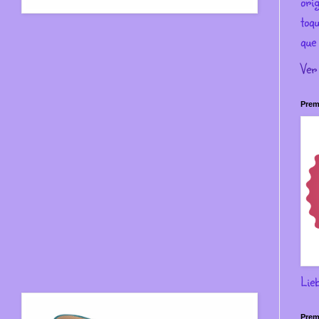
ori
toqu
que 
Ver
Prem
Lie
Prem