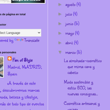
agosto
(4)
►
julio
(4)
►
s de página en total
junio
(5)
►
uctor
mayo
(4)
►
ered by
Translate
abril
(4)
►
marzo
(5)
▼
s personales
Fan of Style
La almohada-cosmético
que mima cara y
Madrid, MADRID,
cabello
Spain
Moda sostenible y
A través de este
estilo ECO, las
g, descubriremos marcas
nuevas consignas...
oda, belleza y lifestyle,
Cosmética artesanal y
más de todo tipo de eventos
unisex