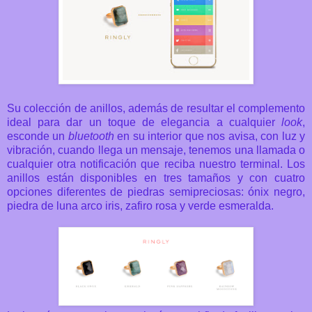
Su colección de anillos, además de resultar el complemento
ideal para dar un toque de elegancia a cualquier
look
,
esconde un
bluetooth
en su interior que nos avisa, con luz y
vibración, cuando llega un mensaje, tenemos una llamada o
cualquier otra notificación que reciba nuestro terminal. Los
anillos están disponibles en tres tamaños y con cuatro
opciones diferentes de piedras semipreciosas: ónix negro,
piedra de luna arco iris, zafiro rosa y verde esmeralda.