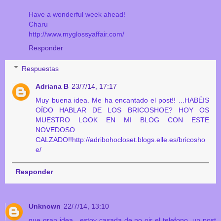
Have a wonderful week ahead!
Charu
http://www.myglossyaffair.com/
Responder
Respuestas
Adriana B
23/7/14, 17:17
Muy buena idea. Me ha encantado el post!! ...HABÉIS
OÍDO HABLAR DE LOS BRICOSHOE? HOY OS
MUESTRO LOOK EN MI BLOG CON ESTE
NOVEDOSO
CALZADO!!http://adribohocloset.blogs.elle.es/bricosho
e/
Responder
Unknown
22/7/14, 13:10
que gran idea , estoy casada de no oir el telefono, un post