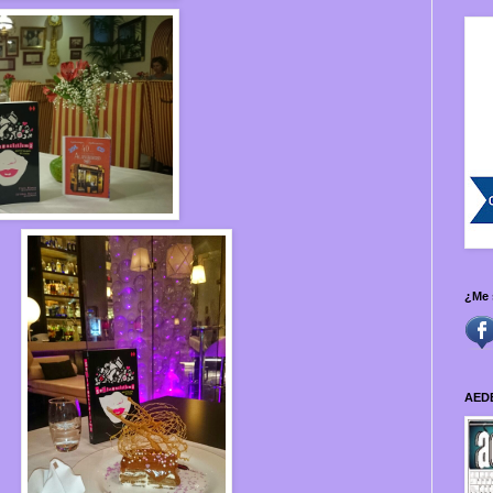
¿Me 
AED