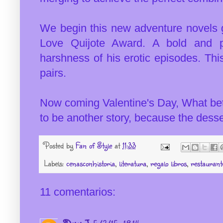
We begin this new adventure novels 
Love Quijote Award. A bold and pr
harshness of his erotic episodes. This
pairs.
Now coming Valentine's Day, What bett
to be another story, because the desser
Posted by
Fan of Style
at
11:33
Labels:
cenasconhistoria
,
literatura
,
regalo libros
,
restaurant
11 comentarios: