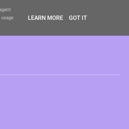
-agent
LEARN MORE
GOT IT
e usage