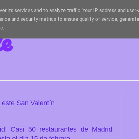
er its services and to analyze traffic. Your IP address and user
ance and security metrics to ensure quality of service, generat
le
e.
a este San Valentín
rid!
Casi 50 restaurantes de Madrid
ta el día 15 de febrero.