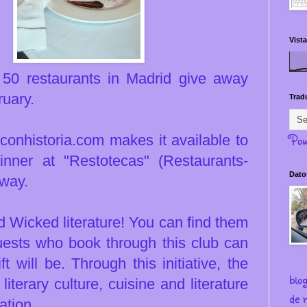
Vista
y 50 restaurants in Madrid give away
ruary.
Trad
Pow
conhistoria.com makes it available to
inner at "Restotecas" (Restaurants-
Dato
away.
 Wicked literature! You can find them
ests who book through this club can
 will be. Through this initiative, the
blo
literary culture, cuisine and literature
de m
ation.