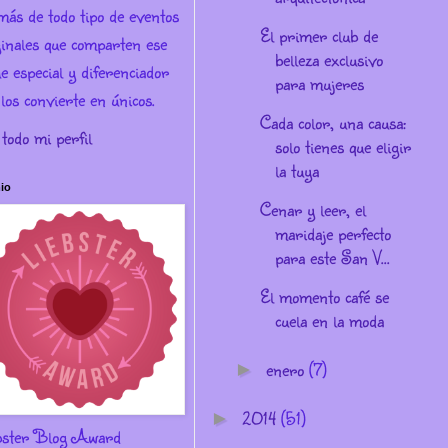
más de todo tipo de eventos
El primer club de
ginales que comparten ese
belleza exclusivo
e especial y diferenciador
para mujeres
los convierte en únicos.
Cada color, una causa:
 todo mi perfil
solo tienes que eligir
la tuya
io
Cenar y leer, el
maridaje perfecto
para este San V...
El momento café se
cuela en la moda
enero
(7)
►
2014
(51)
►
bster Blog Award