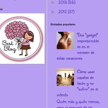
2013
(55)
►
io
2012
(37)
►
Entradas populares
Dos "gadget"
imprescindibl
es en el
neceser de
estas vacaciones
Cómo usar
zapatos de
tacón y no
"sufrir" en el
intento
Quién más y quién menos,
pero la mayoría de las