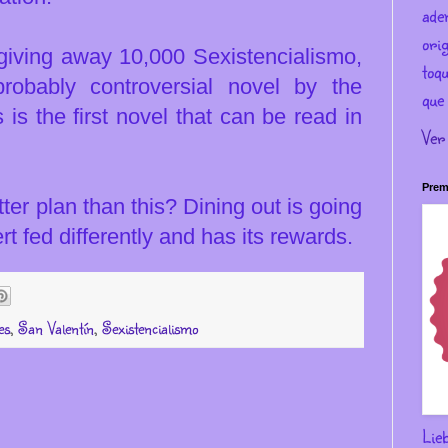
ade
ori
giving away 10,000 Sexistencialismo,
toqu
obably controversial novel by the
que 
 is the first novel that can be read in
Ver
Prem
er plan than this? Dining out is going
t fed differently and has its rewards.
es
,
San Valentín
,
Sexistencialismo
Lie