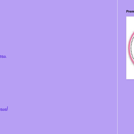
Prem
eso.
sos!