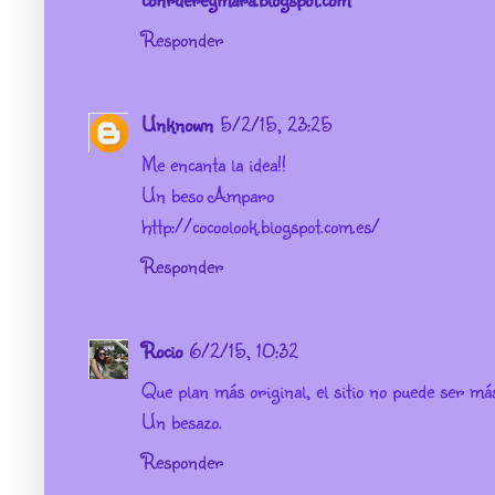
Responder
Unknown
5/2/15, 23:25
Me encanta la idea!!
Un beso Amparo
http://cocoolook.blogspot.com.es/
Responder
Rocio
6/2/15, 10:32
Que plan más original, el sitio no puede ser más
Un besazo.
Responder