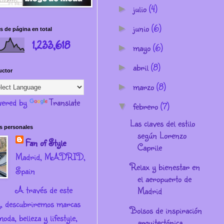
julio
(4)
►
junio
(6)
►
s de página en total
1,233,618
mayo
(6)
►
abril
(8)
►
uctor
marzo
(8)
►
ered by
Translate
febrero
(7)
▼
Las claves del estilo
s personales
según Lorenzo
Fan of Style
Caprile
Madrid, MADRID,
Relax y bienestar en
Spain
el aeropuerto de
A través de este
Madrid
g, descubriremos marcas
Bolsos de inspiración
oda, belleza y lifestyle,
arquitectónica