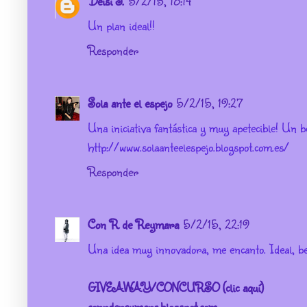
Deisi J.
5/2/15, 18:14
Un plan ideal!!
Responder
Sola ante el espejo
5/2/15, 19:27
Una iniciativa fantástica y muy apetecible! Un b
http://www.solaanteelespejo.blogspot.com.es/
Responder
Con R de Reymara
5/2/15, 22:19
Una idea muy innovadora, me encanto. Ideal, be
GIVEAWAY/CONCURSO (clic aquí)
conrdereymara.blogspot.com