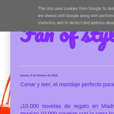
This site uses cookies from Google to deliv
are shared with Google along with perform
Fan of sty
statistics, and to detect and address abus
jueves, 5 de febrero de 2015
Cenar y leer, el maridaje perfecto par
¡10.000 novelas de regalo en Mad
regalan 10.000 novelas con la cena has