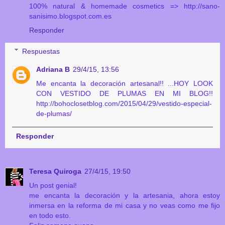
100% natural & homemade cosmetics => http://sano-
sanisimo.blogspot.com.es
Responder
Respuestas
Adriana B
29/4/15, 13:56
Me encanta la decoración artesanal!! ...HOY LOOK
CON VESTIDO DE PLUMAS EN MI BLOG!!
http://bohoclosetblog.com/2015/04/29/vestido-especial-
de-plumas/
Responder
Teresa Quiroga
27/4/15, 19:50
Un post genial!
me encanta la decoración y la artesania, ahora estoy
inmersa en la reforma de mi casa y no veas como me fijo
en todo esto.