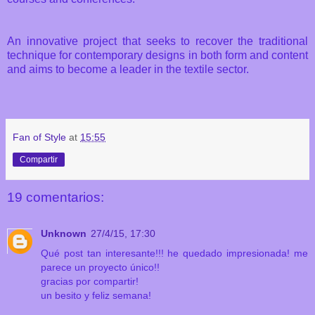
An innovative project
that seeks to recover
the traditional
technique
for
contemporary designs
in both form
and content
and aims to
become a leader
in the textile
sector.
Fan of Style
at
15:55
Compartir
19 comentarios:
Unknown
27/4/15, 17:30
Qué post tan interesante!!! he quedado impresionada! me
parece un proyecto único!!
gracias por compartir!
un besito y feliz semana!