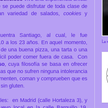
se puede disfrutar de toda clase de
ran variedad de salados,
cookies
y
entra Santiago, al cual, le fue
La 
010 a los 23 años. En aquel momento,
 de una buena pizza, una tarta o una
fícil poder comer fuera de casa. Con
so
, cuya filosofía se basa en ofrecer
nas que no sufren ninguna intolerancia
erimenten, coman y comprueben que es
sin gluten.
les: en Madrid (calle Hortaleza 3), y
uevo local en la calle Barquillo 19.