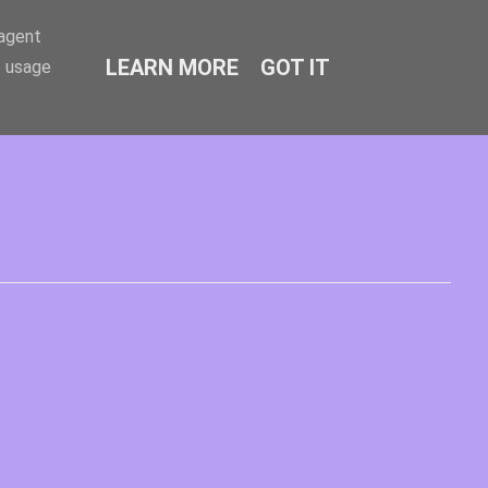
-agent
LEARN MORE
GOT IT
e usage