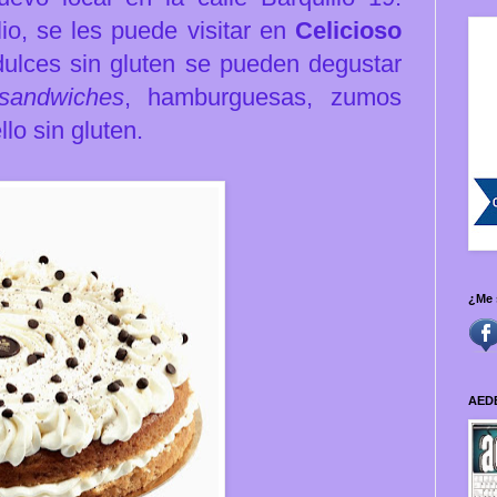
o, se les puede visitar en
Celicioso
ulces sin gluten se pueden degustar
sandwiches
, hamburguesas, zumos
llo sin gluten.
¿Me 
AED