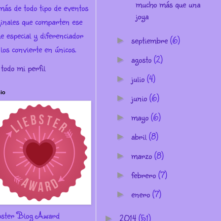
mucho más que una
más de todo tipo de eventos
joya
ginales que comparten ese
e especial y diferenciador
septiembre
(6)
►
los convierte en únicos.
agosto
(2)
►
 todo mi perfil
julio
(4)
►
io
junio
(6)
►
mayo
(6)
►
abril
(8)
►
marzo
(8)
►
febrero
(7)
►
enero
(7)
►
bster Blog Award
2014
(51)
►