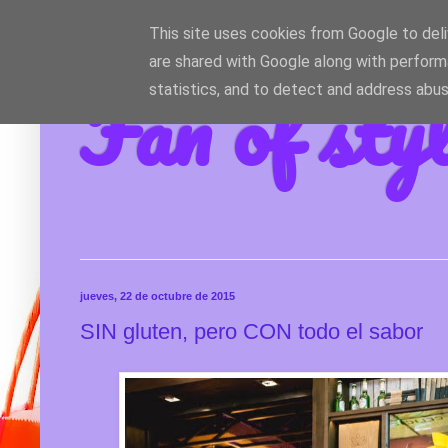
This site uses cookies from Google to deliv
are shared with Google along with perform
Fan of sty
statistics, and to detect and address abus
jueves, 22 de octubre de 2015
SIN gluten, pero CON todo el sabor