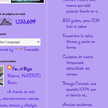
marca que está
pisando fuerte en e...
s de página en total
SIN gluten, pero CON
1,233,689
todo el sabor
Encuentra tu estilo
uctor
fitness y ponte en
forma
ered by
Translate
Cuidados de nueva
temporada:
s personales
detoxifícate del
Fan of Style
verano
Madrid, MADRID,
Spain
Beluga Concept, una
apuesta 100% por
A través de este
el talento es...
g, descubriremos marcas
Anillos solidarios,
oda, belleza y lifestyle,