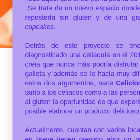
Se trata de un nuevo espacio donde 
repostería sin gluten y de una g
cupcakes
.
Detrás de este proyecto se encu
diagnosticado una celiaquía en el 2
creía que nunca más podría disfrutar
galleta y además se le hacía muy di
estos dos argumentos, nace
Celicio
tanto a los celiacos como a las perso
al gluten la oportunidad de que exp
posible elaborar un producto delicioso 
Actualmente, cuentan con varios loca
en breve tienen previsto abrir un n