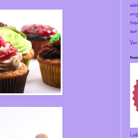
ade
ori
toqu
que 
Ver
Prem
Lie