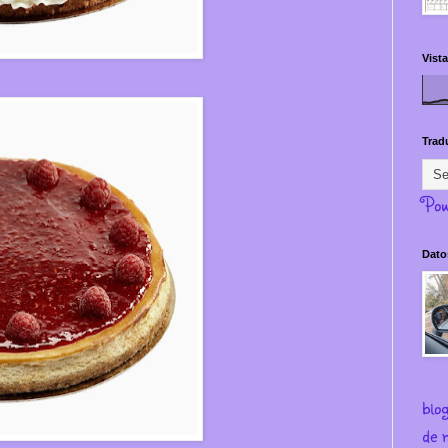
Vista
Trad
Pow
Dato
blo
de m