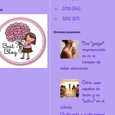
2013
(55)
►
io
2012
(37)
►
Entradas populares
Dos "gadget"
imprescindibl
es en el
neceser de
estas vacaciones
Cómo usar
zapatos de
tacón y no
"sufrir" en el
intento
Quién más y quién menos,