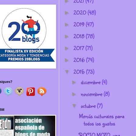
2021
(47)
►
2020
(48)
►
2019
(47)
►
2018
(78)
►
2017
(71)
►
2016
(74)
►
2015
(73)
▼
diciembre
(4)
►
sigues?
noviembre
(8)
►
octubre
(7)
▼
BM
Menús culturales para
todos los gustos
ROCIO MOZO, una