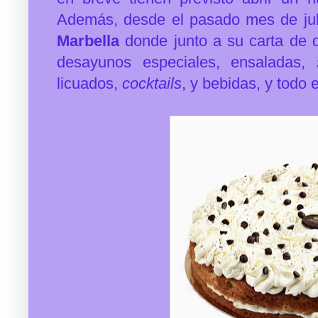
Además, desde el pasado mes de juli
Marbella
donde junto a su carta de d
desayunos especiales, ensaladas,
licuados,
cocktails
, y bebidas, y todo e