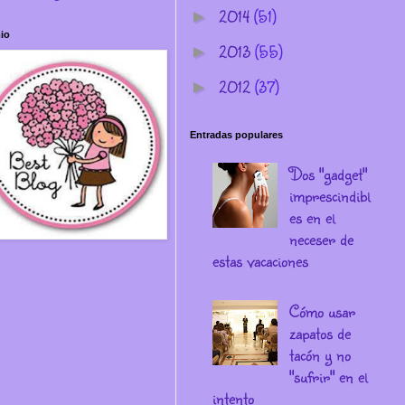
2014
(51)
►
io
2013
(55)
►
2012
(37)
►
Entradas populares
Dos "gadget"
imprescindibl
es en el
neceser de
estas vacaciones
Cómo usar
zapatos de
tacón y no
"sufrir" en el
intento