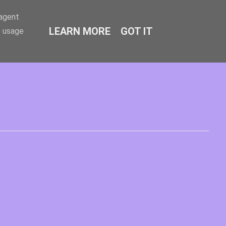
-agent
LEARN MORE
GOT IT
e usage