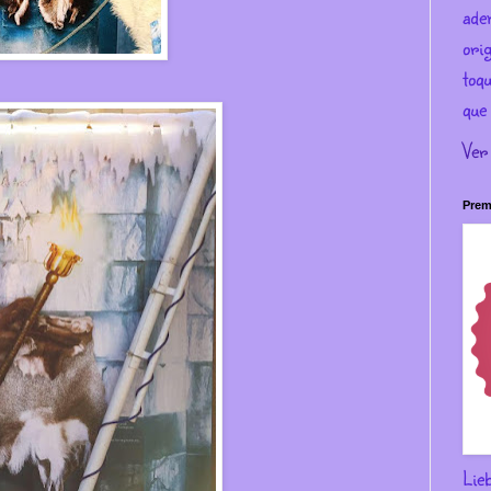
ade
ori
toqu
que 
Ver
Prem
Lie