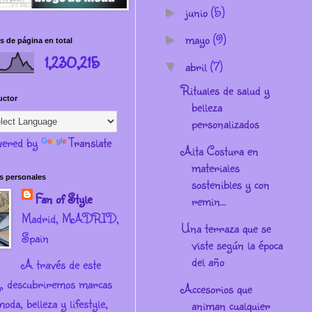
junio
(5)
►
mayo
(9)
►
s de página en total
1,230,215
abril
(7)
▼
Rituales de salud y
uctor
belleza
personalizados
ered by
Translate
Alta Costura en
materiales
s personales
sostenibles y con
Fan of Style
remin...
Madrid, MADRID,
Una terraza que se
Spain
viste según la época
del año
A través de este
g, descubriremos marcas
Accesorios que
oda, belleza y lifestyle,
animan cualquier