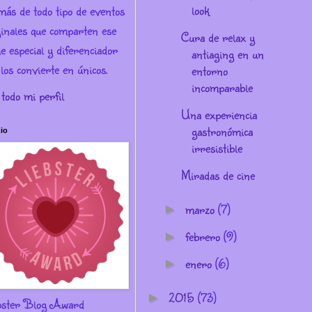
look
más de todo tipo de eventos
ginales que comparten ese
Cura de relax y
e especial y diferenciador
antiaging en un
los convierte en únicos.
entorno
incomparable
 todo mi perfil
Una experiencia
gastronómica
io
irresistible
Miradas de cine
marzo
(7)
►
febrero
(9)
►
enero
(6)
►
2015
(73)
►
bster Blog Award