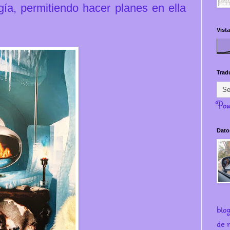
ogía, permitiendo hacer planes en ella
Vista
Trad
Pow
Dato
blo
de m