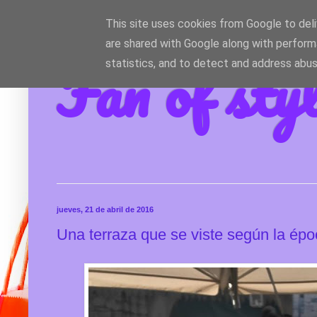
This site uses cookies from Google to deliv
are shared with Google along with perform
Fan of sty
statistics, and to detect and address abus
jueves, 21 de abril de 2016
Una terraza que se viste según la épo