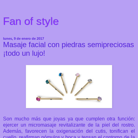
Fan of style
lunes, 9 de enero de 2017
Masaje facial con piedras semipreciosas
¡todo un lujo!
Son mucho más que joyas ya que cumplen otra función:
ejercer un micromasaje revitalizante de la piel del rostro.
Además, favorecen la oxigenación del cutis, tonifican el
cuello, reafirman pómulos y boca y tensan el contorno de la