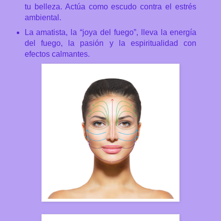
tu belleza. Actúa como escudo contra el estrés
ambiental.
La amatista, la “joya del fuego”, lleva la energía
del fuego, la pasión y la espiritualidad con
efectos calmantes.