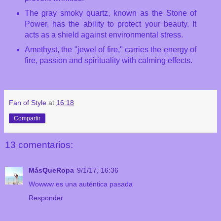
The gray smoky quartz, known as the Stone of
Power, has the ability to protect your beauty. It
acts as a shield against environmental stress.
Amethyst, the "jewel of fire," carries the energy of
fire, passion and spirituality with calming effects.
Fan of Style
at
16:18
Compartir
13 comentarios:
MásQueRopa
9/1/17, 16:36
Wowww es una auténtica pasada
Responder