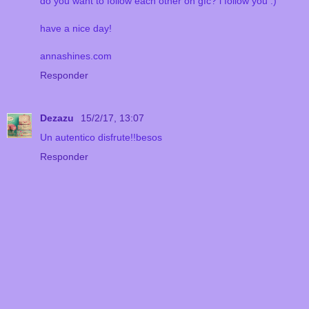
do you want to follow each other on gfc? i follow you :)
have a nice day!
annashines.com
Responder
Dezazu
15/2/17, 13:07
Un autentico disfrute!!besos
Responder