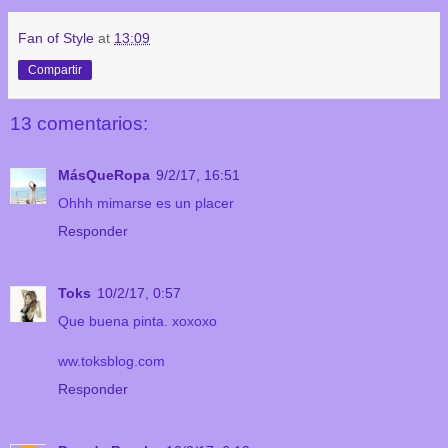
Fan of Style
at
13:09
Compartir
13 comentarios:
MásQueRopa
9/2/17, 16:51
Ohhh mimarse es un placer
Responder
Toks
10/2/17, 0:57
Que buena pinta. xoxoxo
ww.toksblog.com
Responder