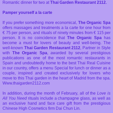
Romantic dinner for two at
Thai Garden Restaurant 2112.
Pamper yourself a la carte
If you prefer something more economical,
The Organic Spa
offers massages and treatments a la carte for one hour from
€ 75 per person, and rituals of ninety minutes from € 115 per
person. It is no coincidence that
The Organic Spa
has
become a must for lovers of beauty and well-being. The
well-known
Thai Garden Restaurant 2112
, Partner in Style
with
The Organic Spa
, awarded by several prestigious
publications as one of the most romantic restaurants in
Spain and undoubtedly home to the best Thai Real Cuisine
in our country, offers a menu Special for lunch or dinner as a
couple, inspired and created exclusively for lovers who
move to this Thai garden in the heart of Madrid from the spa.
Www.thaigarden2112.com
In addition, during the month of February, all of the
Love is
All You Need
rituals include a champagne glass, as well as
an exclusive hand and face care gift from the prestigious
Chinese High Cosmetics firm Dai Chun Lin.