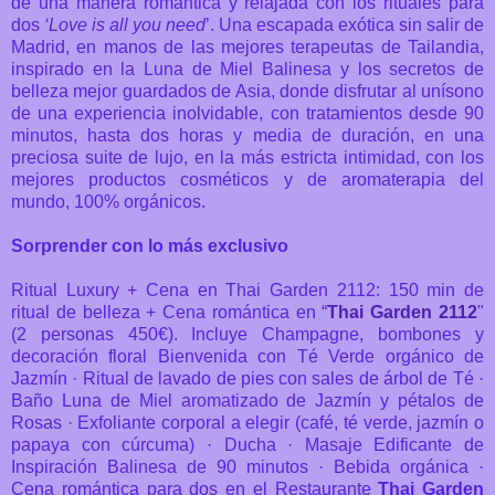
de una manera romántica y relajada con
los rituales para
dos
‘Love is all you need
’.
U
na escapada exótica sin salir de
Madrid, en manos de las mejores terapeutas de Tailandia,
inspirado en la Luna de Miel Balinesa y los secretos de
belleza mejor guardados de Asia, donde disfrutar al unísono
de una experiencia inolvidable, con tratamientos desde 90
minutos, hasta dos horas y media de duración, en una
preciosa suite de lujo, en la más estricta intimidad, con los
mejores productos cosméticos y de aromaterapia del
mundo, 100% orgánicos.
Sorprender con lo más exclusivo
Ritual Luxury + Cena en Thai Garden 2112: 150 min de
ritual de belleza + Cena romántica en “
Thai Garden 2112
"
(2 personas 450€). Incluye Champagne, bombones y
decoración floral Bienvenida con Té Verde orgánico de
Jazmín · Ritual de lavado de pies con sales de árbol de Té ·
Baño Luna de Miel aromatizado de Jazmín y pétalos de
Rosas · Exfoliante corporal a elegir (café, té verde, jazmín o
papaya con cúrcuma) · Ducha · Masaje Edificante de
Inspiración Balinesa de 90 minutos · Bebida orgánica ·
Cena romántica para dos en el Restaurante
Thai Garden