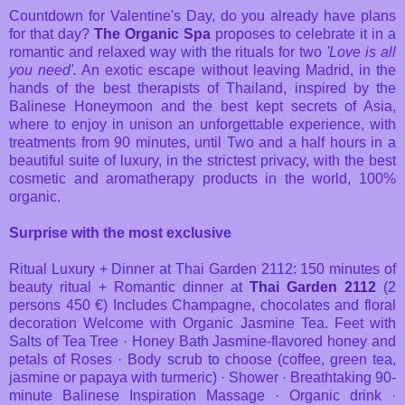
Countdown for Valentine's Day, do you already have plans
for that day?
The Organic Spa
proposes to celebrate it in a
romantic and relaxed way with the rituals for two
'Love is all
you need'.
An exotic escape without leaving Madrid, in the
hands of the best therapists of Thailand, inspired by the
Balinese Honeymoon and the best kept secrets of Asia,
where to enjoy in unison an unforgettable experience, with
treatments from 90 minutes, until Two and a half hours in a
beautiful suite of luxury, in the strictest privacy, with the best
cosmetic and aromatherapy products in the world, 100%
organic.
Surprise with the most exclusive
Ritual Luxury + Dinner at Thai Garden 2112: 150 minutes of
beauty ritual + Romantic dinner at
Thai Garden 2112
(2
persons 450 €) Includes Champagne, chocolates and floral
decoration Welcome with Organic Jasmine Tea. Feet with
Salts of Tea Tree · Honey Bath Jasmine-flavored honey and
petals of Roses · Body scrub to choose (coffee, green tea,
jasmine or papaya with turmeric) · Shower · Breathtaking 90-
minute Balinese Inspiration Massage · Organic drink ·