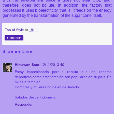
with the environment since it does not emit CO2 and,
therefore, does not pollute. In addition, the factory that
processes it uses bioelectricity, that is, it feeds on the energy
generated by the transformation of the sugar cane itself.
Fan of Style
at
19:11
Compartir
4 comentarios:
Himawan Sant
12/11/20, 3:40
Estoy impresionado porque resulta que los zapatos
deportivos como este también son populares en su país. En
mi país también.
Hombres y mujeres no dejan de llevarlo.
Saludos desde Indonesia.
Responder