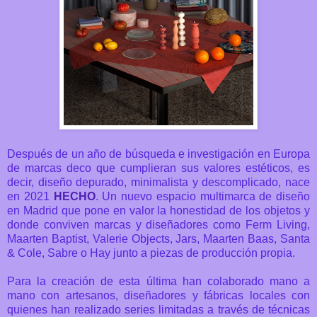
Después de un año de búsqueda e investigación en Europa
de marcas deco que cumplieran sus valores estéticos, es
decir, diseño depurado, minimalista y descomplicado, nace
en 2021
HECHO
. Un n
uevo espacio multimarca de diseño
en Madrid que pone en valor la honestidad de los objetos y
donde conviven m
arcas y diseñadores como Ferm Living,
Maarten Baptist, Valerie Objects, Jars, Maarten Baas, Santa
& Cole, Sabre o Hay junto a piezas de producción propia.
Para la creación de esta última han colaborado mano a
mano con artesanos, diseñadores y fábricas locales con
quienes han realizado series limitadas a través de técnicas