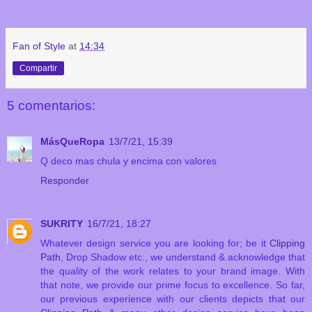
Fan of Style
at
14:34
Compartir
5 comentarios:
MásQueRopa
13/7/21, 15:39
Q deco mas chula y encima con valores
Responder
SUKRITY
16/7/21, 18:27
Whatever design service you are looking for; be it
Clipping
Path
, Drop Shadow etc., we understand & acknowledge that
the quality of the work relates to your brand image. With
that note, we provide our prime focus to excellence. So far,
our previous experience with our clients depicts that our