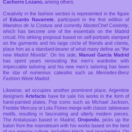
Cachorro Lozano,
among others.
Creativity in the fashion section is represented in the figure
of
Eduardo Navarrete
, participant in the first edition of
Maestros de la Costura
and currently
MasterChef Celebrity
,
which has become one of the essentials on the Madrid
circuit. His striking proposal based on self-portraits stamped
on the garments and his large circle of friends and clients,
place him as a standard-bearer of what many define as “
the
new Madrid Movida
”. On his side,
Manuel Garcia Madrid
has spent years renovating the men's wardrobe with
impeccable tailoring and his new men's tailoring has been
the star of numerous catwalks such as
Mercedes-Benz
Fashion Week Madrid
.
Likewise, art occupies another prominent place. Argentine
designers
Artefacto
have for sale his works in the form of
hand-painted plates. Pop icons such as Michael Jackson,
Freddie Mercury or Lola Flores merge with classic tableware
motifs, resulting in fascinating and utterly modern pieces.
The Andalusian based in Madrid,
Orojondo
, picks up the
baton from the mainstream with his works based on the best
of our popular culture, including kitsch and psychedelia. On