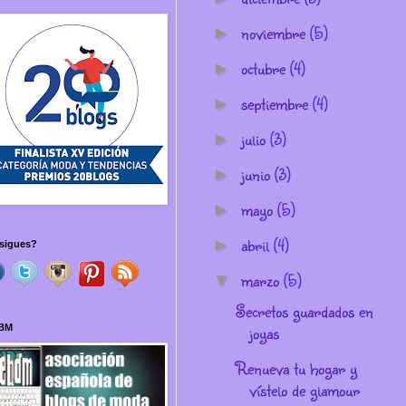
noviembre
(5)
►
octubre
(4)
►
septiembre
(4)
►
julio
(3)
►
junio
(3)
►
mayo
(5)
►
abril
(4)
►
sigues?
marzo
(5)
▼
Secretos guardados en
joyas
BM
Renueva tu hogar y
vístelo de glamour