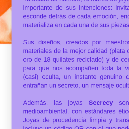
importante de sus intenciones: invi
esconde detrás de cada emoción, en
materializa en cada una de sus pieza
Sus diseños, creados por maestro
materiales de la mejor calidad (plata
oro de 18 quilates reciclado) y de ce
para que nos acompañen toda la vi
(casi) oculta, un instante genuino 
entrañan un secreto, un mensaje ocult
Además, las joyas
Secrecy
so
medioambiental, con estándares étic
Joyas de procedencia limpia y tran
incluye un código QR con el que pode