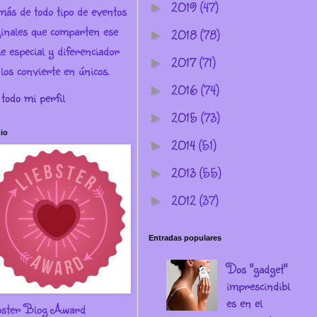
2019
(47)
►
más de todo tipo de eventos
ginales que comparten ese
2018
(78)
►
e especial y diferenciador
2017
(71)
►
los convierte en únicos.
2016
(74)
►
 todo mi perfil
2015
(73)
►
io
2014
(51)
►
2013
(55)
►
2012
(37)
►
Entradas populares
Dos "gadget"
imprescindibl
es en el
bster Blog Award