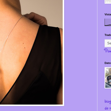
Vista
Trad
Pow
Dato
blo
de m