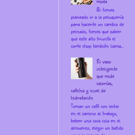
moda
Si tienes
planeado ir a la peluquería
para hacerte un cambio de
peinado, tienes que saber
que este año triunfa el
corte chop también llama...
El vaso
inteligente
que mide
calorías,
cafeína y nivel de
hidratación
Tomar un café con leche
en el camino al trabajo,
beber una coca cola en el
almuerzo, elegir un batido
para la merienda, y