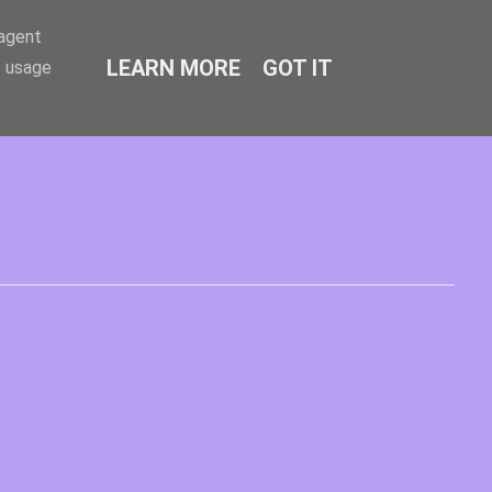
-agent
LEARN MORE
GOT IT
e usage