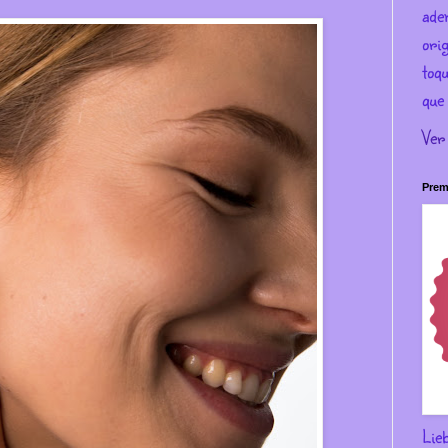
ade
ori
toqu
que 
Ver
Prem
Lie