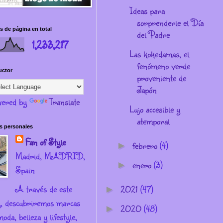
Ideas para
sorprenderle el Día
s de página en total
del Padre
1,233,217
Las kokedamas, el
fenómeno verde
uctor
proveniente de
Japón
ered by
Translate
Lujo accesible y
atemporal
s personales
Fan of Style
febrero
(4)
►
Madrid, MADRID,
enero
(3)
►
Spain
A través de este
2021
(47)
►
g, descubriremos marcas
2020
(48)
►
oda, belleza y lifestyle,