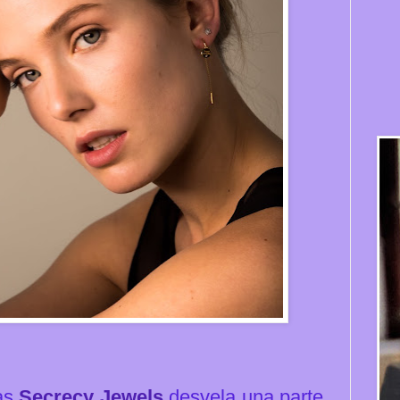
yas
Secrecy Jewels
desvela una parte