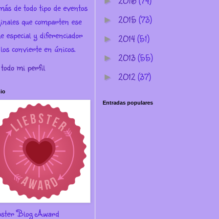
2016
(74)
►
más de todo tipo de eventos
2015
(73)
►
ginales que comparten ese
e especial y diferenciador
2014
(51)
►
los convierte en únicos.
2013
(55)
►
 todo mi perfil
2012
(37)
►
io
Entradas populares
bster Blog Award