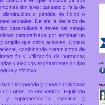
as coincidía en que muchos de sus
íntomas similares: cansancio,
falta de
e disminución o pérdida de líbido o
iones sexuales.
De ahí la decisión de
dad desarrollada a través del
trabajo
listas caracterizada por emplear un
y amplio que otros actuales. Consta
aciente, combinando tratamientos de
inserción y utilización de hormonas
zadas y elegidas expertamente en tipo
¿Me 
egura y efectiva.
e han incorporado y pueden realizarse
AED
 con otros, se encuentran:
Equilibrio
ión y suplementación;
Ejercicio y