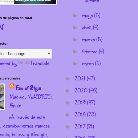
verano
mayo
(5)
►
s de página en total
N
abril
(4)
►
marzo
(5)
►
uctor
febrero
(4)
►
ered by
Translate
enero
(3)
►
2021
(47)
►
s personales
Fan of Style
2020
(48)
►
Madrid, MADRID,
2019
(47)
►
Spain
2018
(78)
►
A través de este
g, descubriremos marcas
2017
(71)
►
oda, belleza y lifestyle,