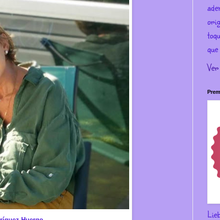
ade
ori
toqu
que 
Ver
Prem
Lie
dríguez-Huergo