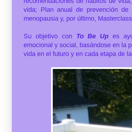
recomendaciones de hábitos de vida
vida;
Plan anual de prevención de 
menopausia y, por último, Masterclas
Su objetivo con
To Be Up
es ayud
emocional y social, basándose en la 
vida en el futuro y en cada etapa de la