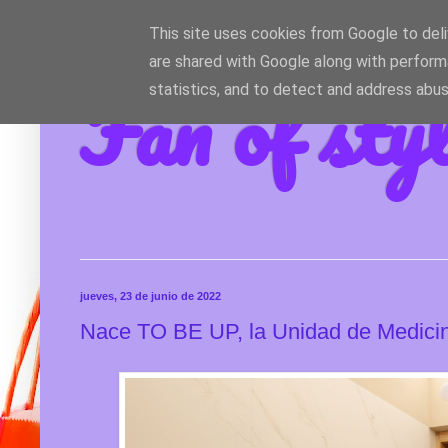
This site uses cookies from Google to deliv
are shared with Google along with perform
Fan of sty
statistics, and to detect and address abus
jueves, 23 de junio de 2022
Nace TO BE UP, la Unidad de Medicin