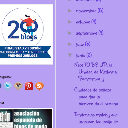
noviembre
(5)
►
octubre
(4)
►
septiembre
(4)
►
julio
(3)
►
junio
(3)
▼
Nace TO BE UP, la
Unidad de Medicina
Preventiva y...
sigues?
Cuidados de belleza
para dar la
bienvenida al verano
BM
Tendencias matchy que
inspiran los looks de