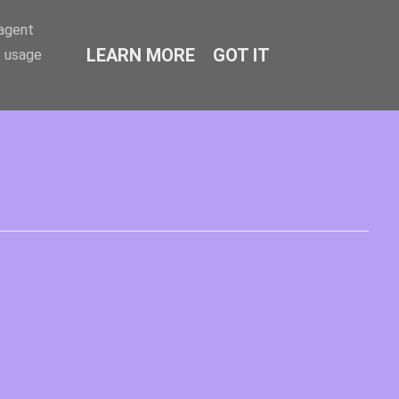
-agent
LEARN MORE
GOT IT
e usage