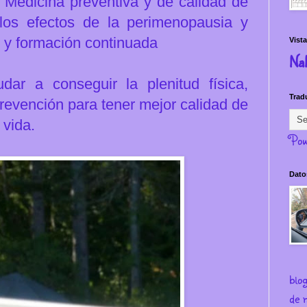
;
Medicina preventiva y de calidad de
los efectos de la perimenopausia y
s y formación continuada
Vista
Na
ar a conseguir la plenitud física,
Trad
prevención para
tener mejor calidad de
 vida.
Pow
Dato
blo
de m