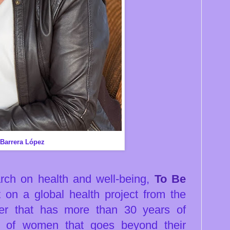
 Barrera López
arch on health and well-being,
To Be
on a global health project from the
ter that has more than 30 years of
 of women that goes beyond their