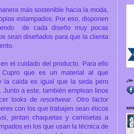
 manera más sostenible hacia la moda,
opios estampados. Por eso, disponen
uciendo de cada diseño muy pocas
os sean diseñados para que la clienta
ento.
en el cuidado del producto. Para ello
el Cupro que es un material al que
 la caida es igual que la seda pero
¿Me 
. Junto a este, también emplean linos
ecer looks de
resortwear
. Otro factor
lleres con los que trabajen sean éticos
AED
si, p
intan chaquetas y camisetas a
mpados en los que usan la técnica de