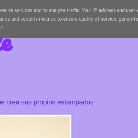
er its services and to analyze traffic. Your IP address and user
ance and security metrics to ensure quality of service, generat
le
e.
ue crea sus propios estampados