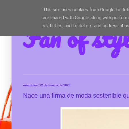
This site uses cookies from Google to deliv
are shared with Google along with perform
Fan of sty
statistics, and to detect and address abus
miércoles, 22 de marzo de 2023
Nace una firma de moda sostenible q