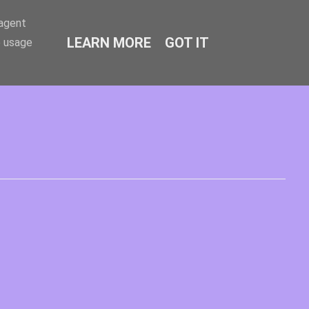
-agent
LEARN MORE
GOT IT
e usage