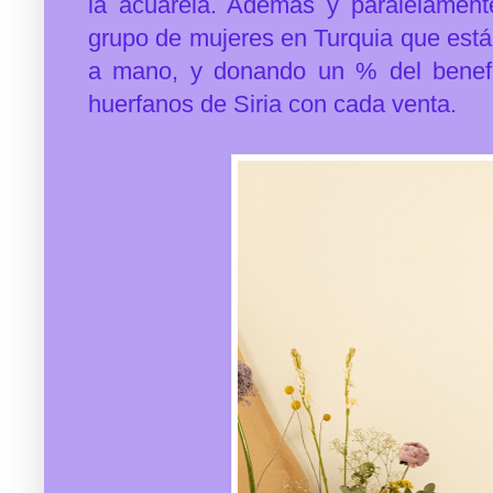
la acuarela. Además y paralelament
grupo de mujeres en Turquia que está
a mano, y donando un % del benef
huerfanos de Siria con cada venta.