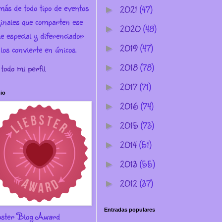
más de todo tipo de eventos
2021
(47)
►
ginales que comparten ese
2020
(48)
►
e especial y diferenciador
2019
(47)
los convierte en únicos.
►
2018
(78)
 todo mi perfil
►
2017
(71)
►
io
2016
(74)
►
2015
(73)
►
2014
(51)
►
2013
(55)
►
2012
(37)
►
Entradas populares
bster Blog Award