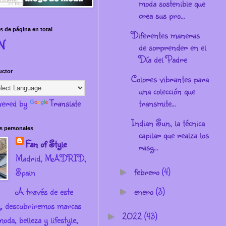
moda sostenible que
crea sus pro...
s de página en total
Diferentes maneras
N
de sorprender en el
Día del Padre
uctor
Colores vibrantes para
una colección que
ered by
Translate
transmite...
Indian Sun, la técnica
s personales
capilar que realza los
Fan of Style
rasg...
Madrid, MADRID,
febrero
(4)
Spain
►
A través de este
enero
(3)
►
g, descubriremos marcas
2022
(43)
►
oda, belleza y lifestyle,