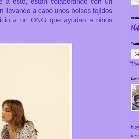
e a
esto, están colaborando con un
n llevando a cabo unos bolsos tejidos
icio a un ONG que ayudan a niños
Vista
Na
Trad
Pow
Dato
blo
de m