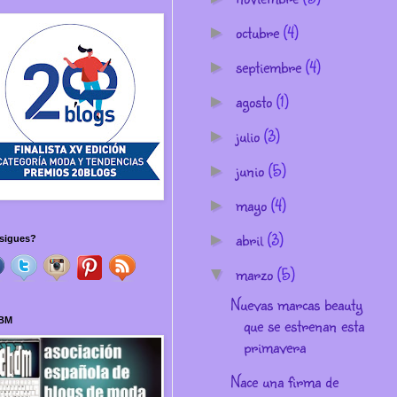
octubre
(4)
►
septiembre
(4)
►
agosto
(1)
►
julio
(3)
►
junio
(5)
►
mayo
(4)
►
abril
(3)
►
sigues?
marzo
(5)
▼
Nuevas marcas beauty
que se estrenan esta
BM
primavera
Nace una firma de