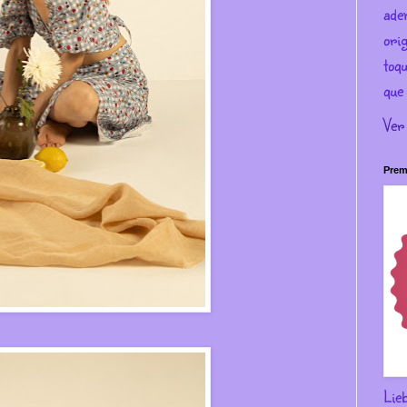
ade
ori
toqu
que 
Ver
Prem
Lie