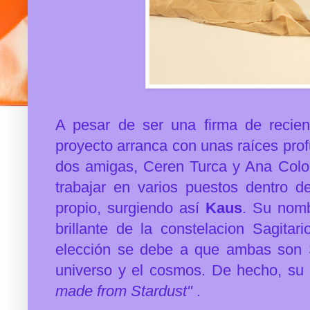
A pesar de ser una firma de recien
proyecto arranca con unas raíces pro
dos amigas,
Ceren Turca y Ana Colo
trabajar en varios puestos dentro de
propio, surgiendo así
Kaus
. Su nomb
brillante de la constelacion Sagita
elección se debe a que ambas son S
universo y el cosmos. De hecho, su
made from Stardust"
.