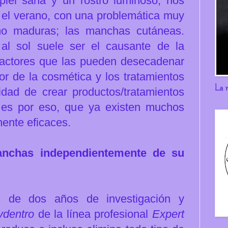
piel sana y un rostro luminoso, nos
r el verano, con una problemática muy
mo maduras; las manchas cutáneas.
al sol suele ser el causante de la
 factores que las pueden desecadenar
r de la cosmética y los tratamientos
La 
idad de crear productos/tratamientos
, es por eso, que ya existen muchos
mente eficaces.
anchas independientemente de su
 de dos años de investigación y
ydentro
de la línea profesional
Expert