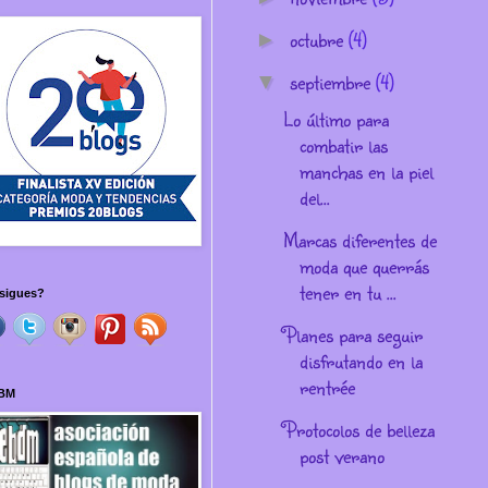
octubre
(4)
►
septiembre
(4)
▼
Lo último para
combatir las
manchas en la piel
del...
Marcas diferentes de
moda que querrás
tener en tu ...
sigues?
Planes para seguir
disfrutando en la
rentrée
BM
Protocolos de belleza
post verano