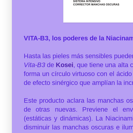
VITA-B3, l
os poderes de la Niacina
Hasta las pieles más sensibles puede
Vita-B3
de
Kosei
, que tiene una alta
forma un círculo virtuoso con el ácido
de efecto sinérgico que amplían la incr
Este producto a
clara las manchas osc
de otras nuevas. Previene el env
(estáticas y dinámicas). La Niacinam
disminuir las manchas oscuras e ilumin