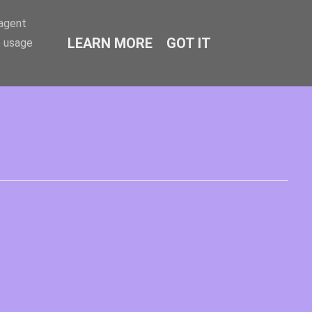
-agent
LEARN MORE
GOT IT
e usage