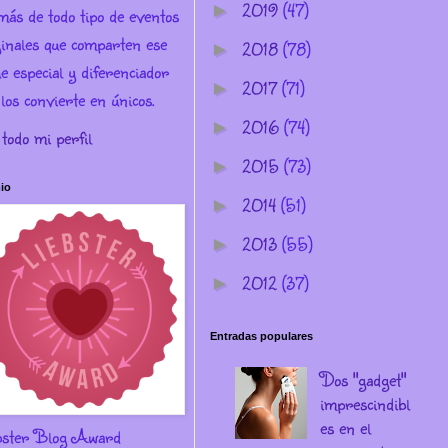
2019
(47)
►
más de todo tipo de eventos
ginales que comparten ese
2018
(78)
►
e especial y diferenciador
2017
(71)
►
los convierte en únicos.
2016
(74)
►
 todo mi perfil
2015
(73)
►
io
2014
(51)
►
2013
(55)
►
2012
(37)
►
Entradas populares
Dos "gadget"
imprescindibl
es en el
bster Blog Award