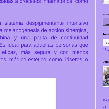
iadas a procesos inflamatorios, como
Vista
sistema despigmentante intensivo
la melanogénesis de acción sinérgica,
Trad
bina y una pauta de continuidad
 E
s ideal para aquellas personas que
Pow
a eficaz, más segura y con menos
tos médico-estético como láseres o
Dato
blo
de m