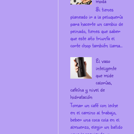
moda
Si tienes
planeado ir a la peluquería
para hacerte un cambio de
peinado, tienes que saber
que este año triunfa el
corte chop también llama...
El vaso
inteligente
que mide
calorías,
cafeína y nivel de
hidratación
Tomar un café con leche
en el camino al trabajo,
beber una coca cola en el
almuerzo, elegir un batido
para la merienda, y