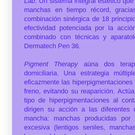
Lab
. Un sistema integral estético que
manchas en tiempo récord, gracia
combinación sinérgica de 18 princip
efectividad potenciada por la acci
combinado con técnicas y aparato
Dermatech Pen 36.
Pigment Therapy
aúna dos terapi
domiciliaria. Una estrategia múltip
eficazmente las hiperpigmentaciones e
freno, evitando su reaparición. A
ctúa
tipo de hiperpigmentaciones al cont
dirigen su acción a las diferentes
mancha: manchas producidas por 
excesiva (lentigos seniles, manch