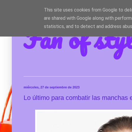
This site uses cookies from Google to deliv
are shared with Google along with perform
Fan of sty
statistics, and to detect and address abus
miércoles, 27 de septiembre de 2023
Lo último para combatir las manchas en