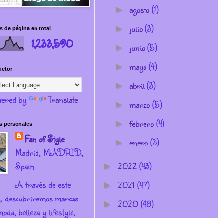
agosto
(1)
►
julio
(3)
►
s de página en total
1,233,590
junio
(5)
►
mayo
(4)
►
uctor
abril
(3)
►
ered by
Translate
marzo
(5)
►
febrero
(4)
►
s personales
Fan of Style
enero
(3)
►
Madrid, MADRID,
Spain
2022
(43)
►
A través de este
2021
(47)
►
g, descubriremos marcas
2020
(48)
►
oda, belleza y lifestyle,