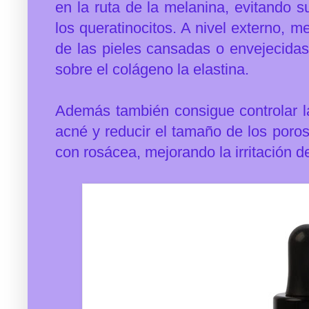
en la ruta de la melanina, evitando s
los queratinocitos. A nivel externo, me
de las pieles cansadas o envejecidas,
sobre el colágeno la elastina.
Además también consigue c
ontrolar 
acné y reducir el tamaño de los poros
con rosácea, mejorando la irritación de