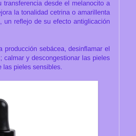
u transferencia desde el melanocito a
jora la tonalidad cetrina o amarillenta
 un reflejo de su efecto antiglicación
la producción sebácea, desinflamar el
; c
almar y descongestionar las pieles
 las pieles sensibles.