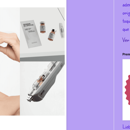
ade
ori
toqu
que 
Ver
Prem
Lie