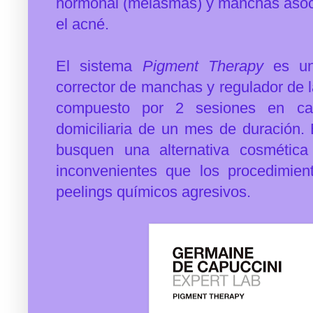
hormonal (melasmas) y m
anchas asoc
el acné.
El sistema
Pigment Therapy
es un 
corrector de manchas y regulador de 
compuesto por 2 sesiones en ca
domiciliaria de un mes de duración.
busquen una alternativa cosmétic
inconvenientes que los procedimien
peelings químicos agresivos.