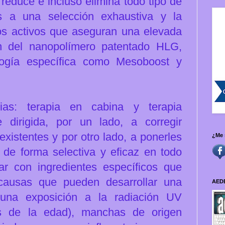
 reduce e incluso elimina todo tipo de
s a una selección exhaustiva y la
ios activos que aseguran una elevada
ón del nanopolímero patentado HLG,
logía específica como Mesoboost y
as: terapia en cabina y terapia
le dirigida, por un lado, a corregir
xistentes y por otro lado, a ponerles
¿Me 
 de forma selectiva y eficaz en todo
ar con ingredientes específicos que
 causas que pueden desarrollar una
AED
una exposición a la radiación UV
as de la edad), m
anchas de origen