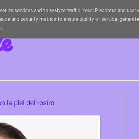
er its services and to analyze traffic. Your IP address and user
ance and security metrics to ensure quality of service, generat
le
e.
 la piel del rostro