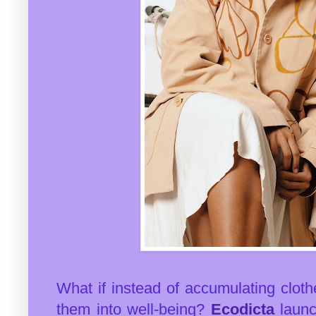
What if instead of accumulating cloth
them into well-being?
Ecodicta
laun