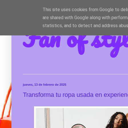
This site uses cookies from Google to deliv
are shared with Google along with perform
Fan of sty
statistics, and to detect and address abus
jueves, 13 de febrero de 2025
Transforma tu ropa usada en experien