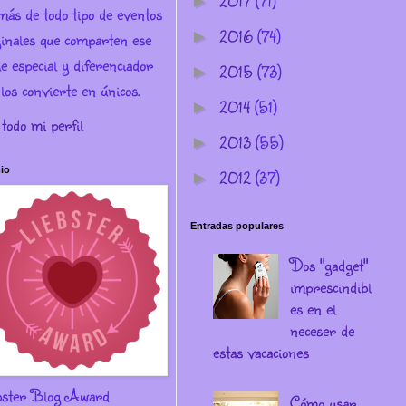
2017
(71)
►
más de todo tipo de eventos
2016
(74)
►
ginales que comparten ese
e especial y diferenciador
2015
(73)
►
los convierte en únicos.
2014
(51)
►
 todo mi perfil
2013
(55)
►
io
2012
(37)
►
Entradas populares
Dos "gadget"
imprescindibl
es en el
neceser de
estas vacaciones
bster Blog Award
Cómo usar