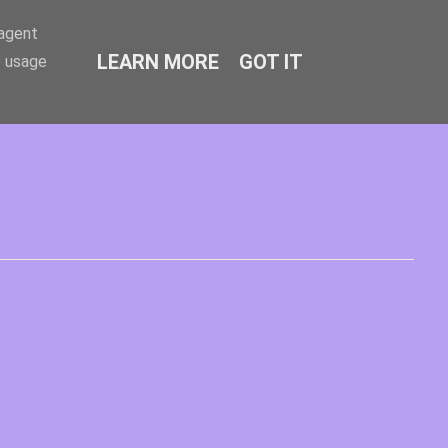
-agent
LEARN MORE
GOT IT
e usage