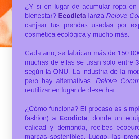
¿Y si en lugar de acumular ropa en 
bienestar?
Ecodicta
lanza
Relove Co
canjear tus prendas usadas por expe
cosmética ecológica y mucho más.
Cada año, se fabrican más de 150.00
muchas de ellas se usan solo entre 
según la ONU.
La industria de la m
pero hay alternativas.
Relove Comm
reutilizar en lugar de desechar
¿Cómo funciona?
El proceso es simpl
fashion) a
Ecodicta
, donde un equip
calidad y demanda, recibes ecoeur
marcas sostenibles. Luego, las pren