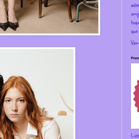
ade
ori
toqu
que 
Ver
Prem
Lie