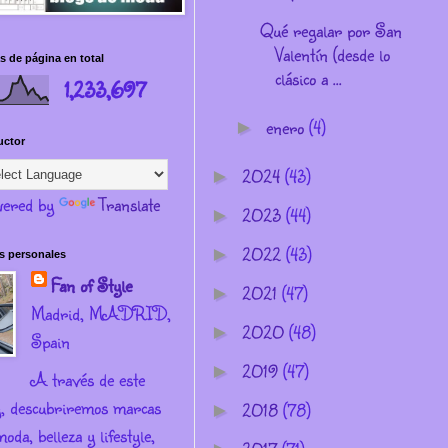
Qué regalar por San
Valentín (desde lo
s de página en total
clásico a ...
1,233,697
enero
(4)
►
uctor
2024
(43)
►
ered by
Translate
2023
(44)
►
2022
(43)
►
s personales
Fan of Style
2021
(47)
►
Madrid, MADRID,
2020
(48)
►
Spain
2019
(47)
►
A través de este
g, descubriremos marcas
2018
(78)
►
oda, belleza y lifestyle,