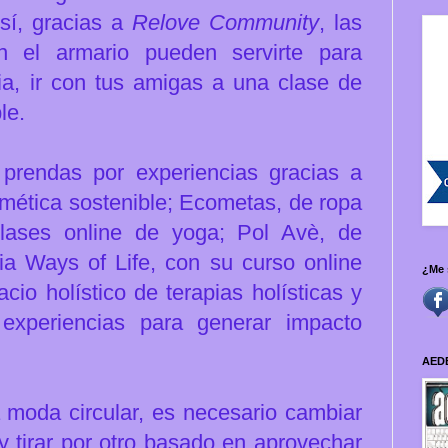
sí, gracias a
Relove Community
, las
 el armario pueden servirte para
lia, ir con tus amigas a una clase de
le.
prendas por experiencias gracias a
ética sostenible; Ecometas, de ropa
clases online de yoga; Pol Avè, de
ia Ways of Life, con su curso online
¿Me 
cio holístico de terapias holísticas y
xperiencias para generar impacto
AED
na moda circular, es necesario cambiar
 y tirar por otro basado en aprovechar