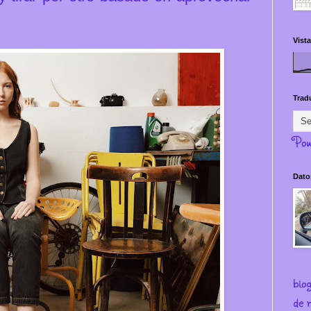
Vista
Trad
Pow
Dato
blo
de m