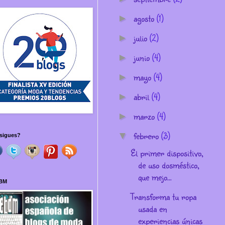
agosto
(1)
►
julio
(2)
►
junio
(4)
►
mayo
(4)
►
abril
(4)
►
marzo
(4)
►
febrero
(3)
▼
sigues?
El primer dispositivo,
de uso dosméstico,
que mejo...
BM
Transforma tu ropa
usada en
experiencias únicas