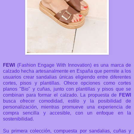
FEWI
(Fashion Engage With Innovation) es una marca de
calzado hecha artesanalmente en España que permite a los
usuarios crear sandalias únicas eligiendo entre diferentes
cortes, pisos y plantillas. Ofrece opciones como cortes
planos "Bio" y cuñas, junto con plantillas y pisos que se
combinan para formar el calzado. La propuesta de
FEWI
busca ofrecer comodidad, estilo y la posibilidad de
personalización, mientras promueve una experiencia de
compra sencilla y accesible, con un enfoque en la
sostenibilidad.
Su primera colección, compuesta por sandalias, cuñas y