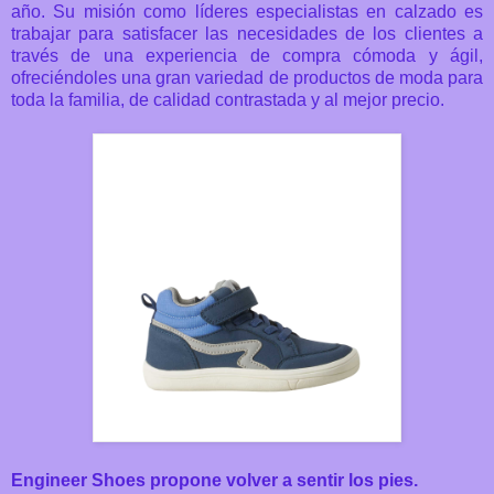
año. Su misión como líderes especialistas en calzado es
trabajar para satisfacer las necesidades de los clientes a
través de una experiencia de compra cómoda y ágil,
ofreciéndoles una gran variedad de productos de moda para
toda la familia, de calidad contrastada y al mejor precio.
Engineer Shoes propone volver a
sentir los pies.