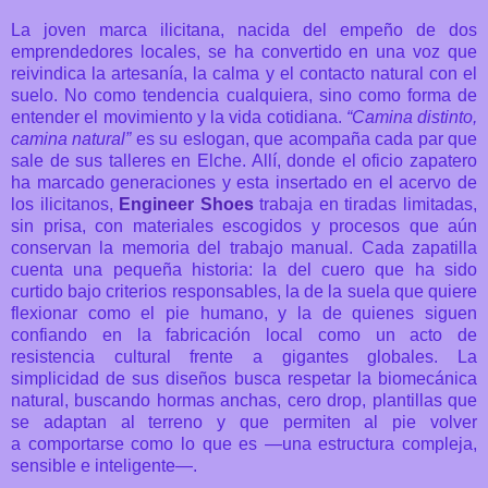
La joven marca ilicitana, nacida del
empeño de dos
emprendedores locales, se ha convertido en una voz que
reivindica la
artesanía, la calma y el contacto natural con el
suelo. No como tendencia cualquiera, sino
como forma de
entender el movimiento y la vida cotidiana.
“Camina distinto,
camina natural”
es su eslogan, que acompaña cada par que
sale de sus
talleres en Elche. Allí, donde el oficio zapatero
ha marcado generaciones y esta insertado
en el acervo de
los ilicitanos,
Engineer Shoes
trabaja en tiradas limitadas,
sin prisa, con
materiales escogidos y procesos que aún
conservan la memoria del trabajo manual.
Cada zapatilla
cuenta una pequeña historia: la del cuero que ha sido
curtido bajo criterios
responsables, la de la suela que quiere
flexionar como el pie humano, y la de quienes
siguen
confiando en la fabricación local como un acto de
resistencia cultural frente a
gigantes globales.
La
simplicidad de sus diseños busca respetar la biomecánica
natural, buscando hormas
anchas, cero drop, plantillas que
se adaptan al terreno y que permiten al pie volver
a
comportarse como lo que es —una estructura compleja,
sensible e inteligente—.