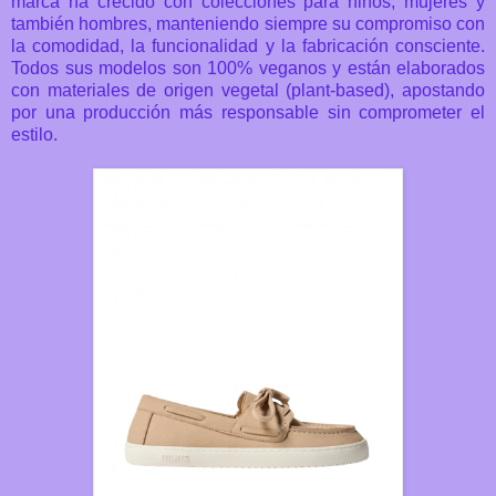
marca ha crecido con colecciones para niños, mujeres y
también hombres, manteniendo siempre su compromiso con
la comodidad, la funcionalidad y la fabricación consciente.
Todos sus modelos son 100% veganos y están elaborados
con materiales de origen vegetal (plant-based), apostando
por una producción más responsable sin comprometer el
estilo.