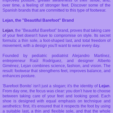
improved posture, greater awareness of their stride, and,
over time, a feeling of stronger feet. Discover some of the
Spanish brands that are committed to this type of footwear.
Lejan, the "Beautiful Barefoot" Brand
Lejan
, the "Beautiful Barefoot" brand, proves that taking care
of your feet doesn't have to compromise on style. Its secret
formula: a thin sole, a foot-shaped last, and total freedom of
movement, with a design you'll want to wear every day.
Founded by pediatric podiatrist Alejandro Martínez,
entrepreneur Raúl Rodríguez, and designer Alberto
Giménez, Lejan combines science, fashion, and vision. The
result: footwear that strengthens feet, improves balance, and
enhances posture.
'Barefoot Bonito' isn't just a slogan; it's the identity of
Lejan
.
From day one, the focus was clear: you don't have to choose
between taking care of your feet and looking good. Each
shoe is designed with equal emphasis on technique and
aesthetics: first, it's ensured that it respects the foot by using
a suitable last, a thin and flexible sole, and that the whole