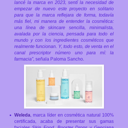
lancé la marca en 2023, sentí la necesidad de
empezar de nuevo este proyecto en solitario
para que la marca reflejara de forma, todavía
más fiel, mi manera de entender la cosmética:
una línea de skincare sencilla, minimalista,
avalada por la ciencia, pensada para todo el
mundo y con los ingredientes cosméticos que
realmente funcionan. Y, todo esto, de venta en el
canal prescriptor número uno para mí: la
farmacia”
, señala Paloma Sancho.
Weleda
, marca líder en cosmética natural 100%
certificada, acaba de presentar sus gamas
faciales
Skin Food, Booster Drops
y
Genciana