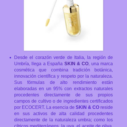
Desde el corazón verde de Italia, la región de
Umbría, llega a España
SKIN & CO
, una marca
cosmética que combina tradición botánica,
innovación científica y respeto por la naturaleza.
Sus fórmulas de alto rendimiento están
elaboradas en un 95% con extractos naturales
procedentes directamente de sus propios
campos de cultivo o de ingredientes certificados
por ECOCERT. La esencia de
SKIN & CO
reside
en sus activos de alta calidad procedentes
directamente de la naturaleza umbra; como los
cítricos mediterráneos, la uva, el aceite de oliva,