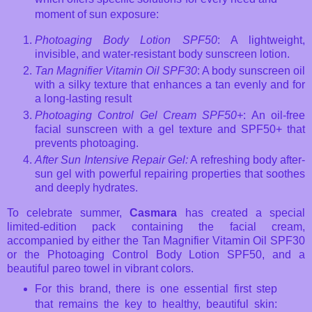
moment of sun exposure:
Photoaging Body Lotion SPF50
: A lightweight,
invisible, and water-resistant body sunscreen lotion.
Tan Magnifier Vitamin Oil SPF30
: A body sunscreen oil
with a silky texture that enhances a tan evenly and for
a long-lasting result
Photoaging Control Gel Cream SPF50+
: An oil-free
facial sunscreen with a gel texture and SPF50+ that
prevents photoaging.
After Sun Intensive Repair Gel:
A refreshing body after-
sun gel with powerful repairing properties that soothes
and deeply hydrates.
To celebrate summer,
Casmara
has created a special
limited-edition pack containing the facial cream,
accompanied by either the Tan Magnifier Vitamin Oil SPF30
or the Photoaging Control Body Lotion SPF50, and a
beautiful pareo towel in vibrant colors.
For this brand, there is one essential first step
that remains the key to healthy, beautiful skin: