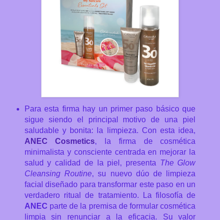
Para esta firma hay un primer paso básico que
sigue siendo el principal motivo de una piel
saludable y bonita: la limpieza.
Con esta idea,
ANEC Cosmetics
, la firma de cosmética
minimalista y consciente centrada en mejorar la
salud y calidad de la piel, presenta
The Glow
Cleansing Routine
, su nuevo dúo de limpieza
facial diseñado para transformar este paso en un
verdadero ritual de tratamiento. La filosofía de
ANEC
parte de la premisa de formular cosmética
limpia sin renunciar a la eficacia. Su valor