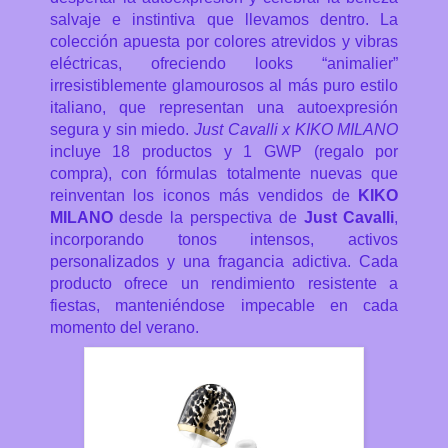
salvaje e instintiva que llevamos dentro. La
colección apuesta por colores atrevidos y vibras
eléctricas, ofreciendo looks “animalier”
irresistiblemente glamourosos al más puro estilo
italiano, que representan una autoexpresión
segura y sin miedo.
Just Cavalli x KIKO MILANO
incluye 18 productos y 1 GWP (regalo por
compra), con fórmulas totalmente nuevas que
reinventan los iconos más vendidos de
KIKO
MILANO
desde la perspectiva de
Just Cavalli
,
incorporando tonos intensos, activos
personalizados y una fragancia adictiva. Cada
producto ofrece un rendimiento resistente a
fiestas, manteniéndose impecable en cada
momento del verano.