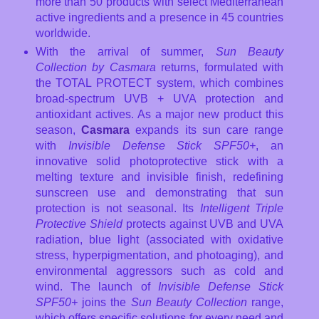
more than 50 products with select Mediterranean
active ingredients and a presence in 45 countries
worldwide.
With the arrival of summer,
Sun Beauty
Collection by Casmara
returns, formulated with
the TOTAL PROTECT system, which combines
broad-spectrum UVB + UVA protection and
antioxidant actives. As a major new product this
season,
Casmara
expands its sun care range
with
Invisible Defense Stick SPF50+
, an
innovative solid photoprotective stick with a
melting texture and invisible finish, redefining
sunscreen use and demonstrating that sun
protection is not seasonal. Its
Intelligent Triple
Protective Shield
protects against UVB and UVA
radiation, blue light (associated with oxidative
stress, hyperpigmentation, and photoaging), and
environmental aggressors such as cold and
wind. The launch of
Invisible Defense Stick
SPF50+
joins the
Sun Beauty Collection
range,
which offers specific solutions for every need and