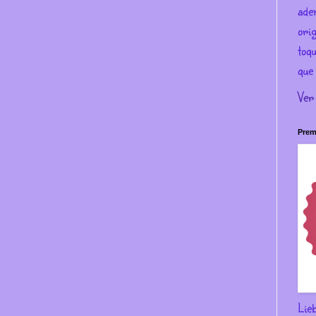
ade
ori
toqu
que 
Ver
Prem
Lie