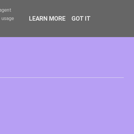
-agent
LEARN MORE
GOT IT
e usage