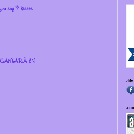
 you say ? kisses
ENCANTARÁ EN
¿Me 
AED