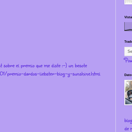
Vista
Trad
Pow
st sobre el premio que me diste :-) un besote
3/01/premio-dardos-liebster-blog-y-sunshine.html
Dato
blo
de m