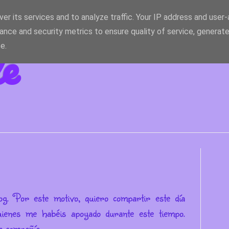
er its services and to analyze traffic. Your IP address and user
ance and security metrics to ensure quality of service, generat
le
e.
og. Por este motivo, quiero compartir este día
ienes me habéis apoyado durante este tiempo.
a compañía.