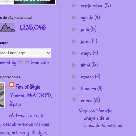
septiembre
(5)
►
agosto
(4)
►
s de página en total
1,235,046
julio
(5)
►
junio
(4)
►
uctor
mayo
(4)
►
ered by
Translate
abril
(5)
►
marzo
(4)
►
s personales
Fan of Style
febrero
(4)
►
Madrid, MADRID,
enero
(6)
▼
Spain
Vanessa Paradis,
A través de este
imagen de la
g, descubriremos marcas
colección Conscious
oda, belleza y lifestyle,
...