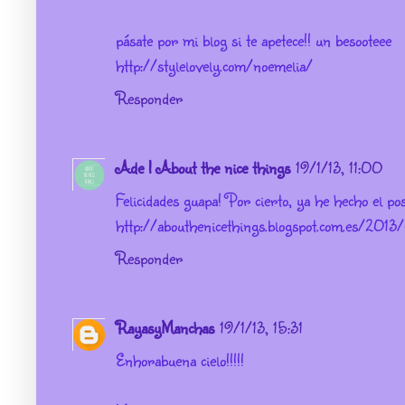
pásate por mi blog si te apetece!! un besooteee
http://stylelovely.com/noemelia/
Responder
Ade | About the nice things
19/1/13, 11:00
Felicidades guapa! Por cierto, ya he hecho el po
http://abouthenicethings.blogspot.com.es/201
Responder
RayasyManchas
19/1/13, 15:31
Enhorabuena cielo!!!!!