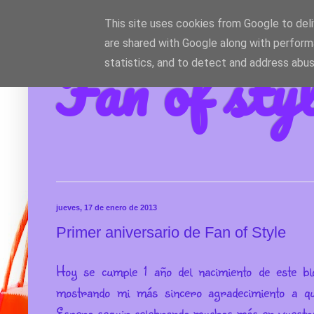
This site uses cookies from Google to deliv
are shared with Google along with perform
Fan of sty
statistics, and to detect and address abus
jueves, 17 de enero de 2013
Primer aniversario de Fan of Style
Hoy se cumple 1 año del nacimiento de este bl
mostrando mi más sincero agradecimiento a qu
Espero seguir celebrando muchos más en vuestr