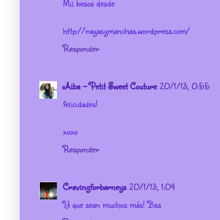
Mil besos desde
http://rayasymanchas.wordpress.com/
Responder
Alba - Petit Sweet Couture
20/1/13, 0:55
felicidades!
xoxo
Responder
Cravingforbarneys
20/1/13, 1:04
Y que sean muchos más! Bss