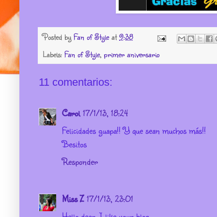
Posted by
Fan of Style
at
9:38
Labels:
Fan of Style
,
primer aniversario
11 comentarios:
Carol
17/1/13, 18:24
Felicidades guapa!! Y que sean muchos más!!
Besitos
Responder
Miss Z
17/1/13, 23:01
Hello dear. I like your blog .