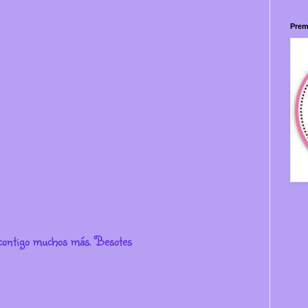
Prem
r contigo muchos más. Besotes