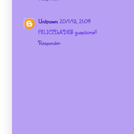
Unknown
20/1/13, 21:09
FELICIDADES guapísima!!
Responder