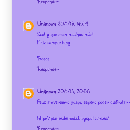
Responder
Unknown
20/1/13, 16:04
Eso! y que sean muchos más!
Feliz cumple blog
Besos
Responder
Unknown
20/1/13, 20:56
Feliz aniversario guapi, espero poder disfruta
http://planesdemoda.blogspot.com.es/
Responder