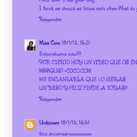
I think we should we follow each other.What do
Responder
Miss Coco
18/1/13, 15:21
Enhorabuena cielo!!!!
POR CIERTO HOY UN VIDEO QUE OS 
WWW.JUST-COCO.COM
ME ENCANTARÍA QUE LO VIERAS
UN BESO Y FELIZ FINDE A TODAS!!
Responder
Unknown
18/1/13, 16:51
feliz aniversarioooooooooo