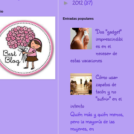
2012
(37)
►
io
Entradas populares
Dos "gadget"
imprescindibl
es en el
neceser de
estas vacaciones
Cómo usar
zapatos de
tacón y no
"sufrir" en el
intento
Quién más y quién menos,
pero la mayoría de las
mujeres, en