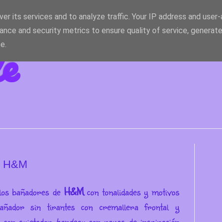
er its services and to analyze traffic. Your IP address and user
ance and security metrics to ensure quality of service, generat
le
e.
de H&M
r los bañadores de
H&M
con tonalidades y motivos
añador sin tirantes con cremallera frontal y
i con sujetador
bandeau
con rayas de inspiración