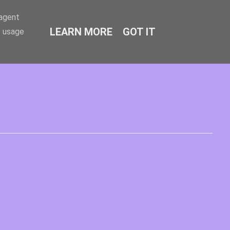
-agent
LEARN MORE
GOT IT
e usage