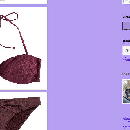
Vista
Trad
Pow
Dato
blo
de m