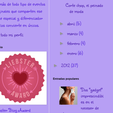
más de todo tipo de eventos
Corte chop, el peinado
ginales que comparten ese
de moda
e especial y diferenciador
abril
(5)
►
los convierte en únicos.
marzo
(4)
►
 todo mi perfil
febrero
(4)
►
io
enero
(6)
►
2012
(37)
►
Entradas populares
Dos "gadget"
imprescindibl
es en el
neceser de
bster Blog Award