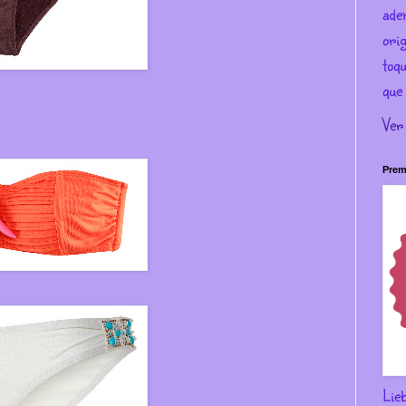
ade
ori
toqu
que 
Ver
Prem
Lie