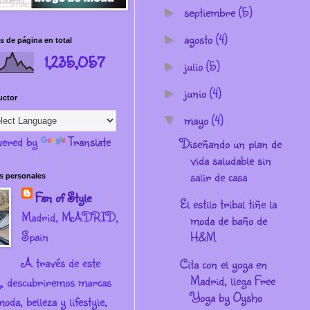
septiembre
(5)
►
agosto
(4)
►
s de página en total
1,235,057
julio
(5)
►
junio
(4)
►
uctor
mayo
(4)
▼
ered by
Translate
Diseñando un plan de
vida saludable sin
salir de casa
s personales
Fan of Style
El estilo tribal tiñe la
Madrid, MADRID,
moda de baño de
Spain
H&M
A través de este
Cita con el yoga en
Madrid, llega Free
g, descubriremos marcas
Yoga by Oysho
oda, belleza y lifestyle,