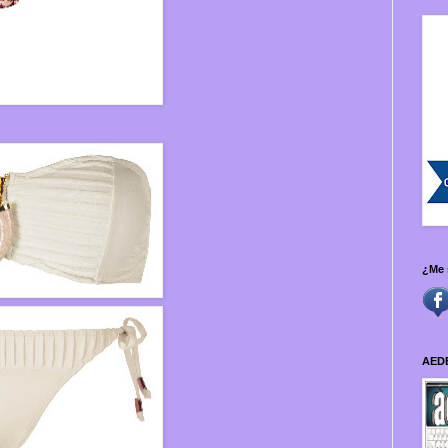
¿Me 
AED