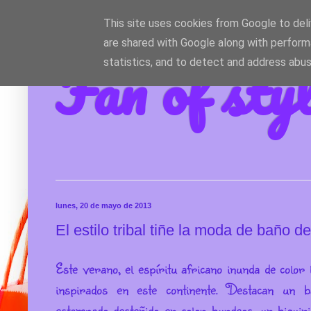
This site uses cookies from Google to deliv
are shared with Google along with perform
Fan of sty
statistics, and to detect and address abus
lunes, 20 de mayo de 2013
El estilo tribal tiñe la moda de baño 
Este verano, el espíritu africano inunda de colo
inspirados en este continente. Destacan un b
estampado desteñido en color burdeos, un biquin