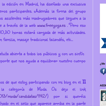
de la edición en Madrid, ha diseñado una exclusiva
eros participantes. Además la firma del grupo
os asistentes más madrugadores que lleguen a la
e a través de la web
www.freeyoga.es
. Pero eso
 10,30 horas estará cargada de más actividades.
familia, masaje tradicional tailandés, etc...
uita abierta a todos los públicos y con un sinfín
deporte que nos ayuda a equilibrar nuestro cuerpo
¿Me 
os de que estoy participando con mi blog en el
II
AED
la categoría de Moda. Os dejo el link
13/moda/candidatas/1142/
) por si queréis
hado en el sello que aparece arriba en la parte