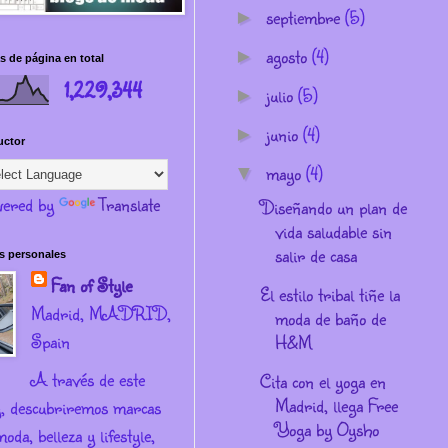
septiembre
(5)
►
agosto
(4)
►
s de página en total
1,229,344
julio
(5)
►
junio
(4)
►
uctor
mayo
(4)
▼
ered by
Translate
Diseñando un plan de
vida saludable sin
salir de casa
s personales
Fan of Style
El estilo tribal tiñe la
Madrid, MADRID,
moda de baño de
Spain
H&M
A través de este
Cita con el yoga en
Madrid, llega Free
g, descubriremos marcas
Yoga by Oysho
oda, belleza y lifestyle,