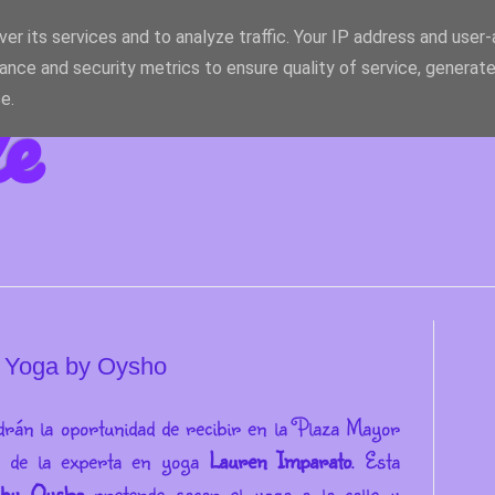
er its services and to analyze traffic. Your IP address and user
ance and security metrics to ensure quality of service, generat
le
e.
ee Yoga by Oysho
endrán la oportunidad de recibir en la Plaza Mayor
go de la experta en yoga
Lauren Imparato
. Esta
 by Oysho
pretende sacar el yoga a la calle y