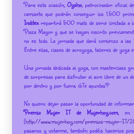
Para esta ocasión,
Oysho
, patrocinador oficial 
camiseta que podrán conseguir los 1.500 prim
Inditex
repartirá 500 mats de serie limitada a l
Plaza Mayor y que se hayan inscrito previament
no es todo. La jornada que dará comienzo a las
Entre ellas, clases de acroyoga, talleres de yoga en 
Una jornada dedicada al yoga, con masterclass grat
de sorpresas para disfrutar al aire libre de un 
por dentro y por fuera. ¿Te apuntas?
No quiero dejar pasar la oportunidad de informar
Premio Mujer IT de Mujerhoy.com
, en 
(
http://www.mujerhoy.com/premios-mujer-IT/20
pasaros y votarme, también podéis hacerlos pinc