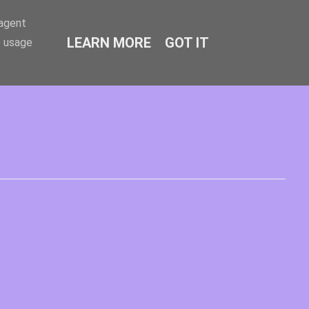
-agent
LEARN MORE
GOT IT
e usage