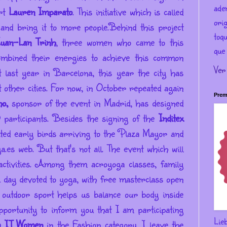
ade
ert
Lauren Imparato
.
This initiative which is called
ori
and bring it to more people.
Behind this project
toqu
uan-Lan Trinh
, three women who came to this
que 
ombined their energies to achieve this common
Ver
 last year in Barcelona, ​​this year the city has
 other cities.
For now, in October repeated again
Prem
o,
sponsor of the event in Madrid, has designed
0 participants.
Besides the signing of the
Inditex
ted early birds arriving to the Plaza Mayor and
ga.es web.
But that's not all.
The event which will
ctivities.
Among them acroyoga classes, family
day devoted to yoga, with free masterclass open
y outdoor sport helps us balance our body inside
pportunity to inform you that I am participating
Lie
m IT Women
in the Fashion category.
I leave the