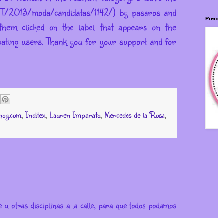
IT/2013/moda/candidatas/1142/) by pasaros and
Prem
hem clicked on the label that appears on the
ipating users.
Thank you for your support and for
hoy.com
,
Inditex
,
Lauren Imparato
,
Mercedes de la Rosa
,
e u otras disciplinas a la calle, para que todos podamos