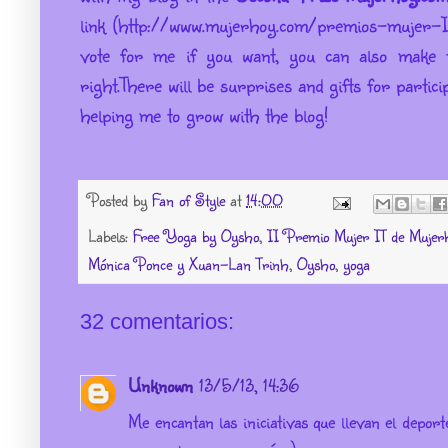
link (http://www.mujerhoy.com/premios-mujer-
vote for me if you want, you can also make t
right.
There will be surprises and gifts for partic
helping me to grow with the blog!
Posted by
Fan of Style
at
14:00
Labels:
Free Yoga by Oysho
,
II Premio Mujer IT de Mujer
Mónica Ponce y Xuan-Lan Trinh
,
Oysho
,
yoga
32 comentarios:
Unknown
13/5/13, 14:36
Me encantan las iniciativas que llevan el deport