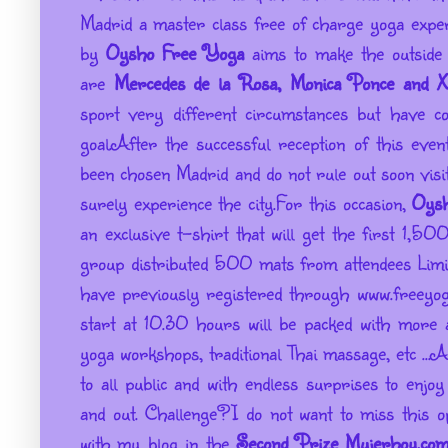
Madrid a master class free of charge yoga exp
by
Oysho
Free Yoga
aims to make the outside 
are
Mercedes de la Rosa, Monica Ponce and X
sport very different circumstances but have c
goal.
After the successful reception of this event
been chosen Madrid and do not rule out soon visit
surely experience the city.
For this occasion,
Oysh
an exclusive t-shirt that will get the first 1,50
group distributed 500 mats from attendees Limi
have previously registered through www.freeyo
start at 10.30 hours will be packed with more a
yoga workshops, traditional Thai massage, etc ...
A 
to all public and with endless surprises to enjo
and out.
Challenge?
I do not want to miss this o
with my blog in the
Second Prize Mujerhoy.co