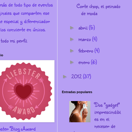
más de todo tipo de eventos
Corte chop, el peinado
ginales que comparten ese
de moda
e especial y diferenciador
abril
(5)
►
los convierte en únicos.
marzo
(4)
►
 todo mi perfil
febrero
(4)
►
io
enero
(6)
►
2012
(37)
►
Entradas populares
Dos "gadget"
imprescindibl
es en el
neceser de
bster Blog Award