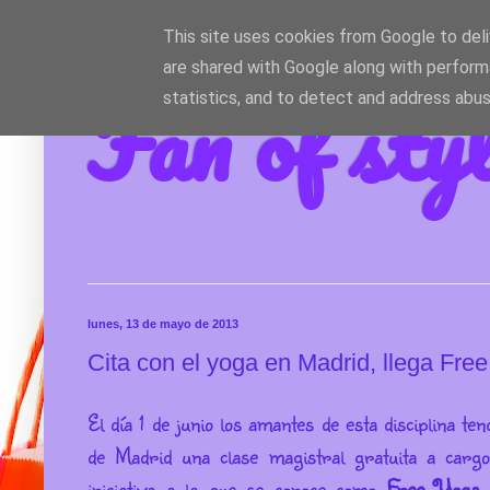
This site uses cookies from Google to deliv
are shared with Google along with perform
Fan of sty
statistics, and to detect and address abus
lunes, 13 de mayo de 2013
Cita con el yoga en Madrid, llega Fr
El día 1 de junio los amantes de esta disciplina t
de Madrid una clase magistral gratuita a car
iniciativa a la que se conoce como
Free Yoga