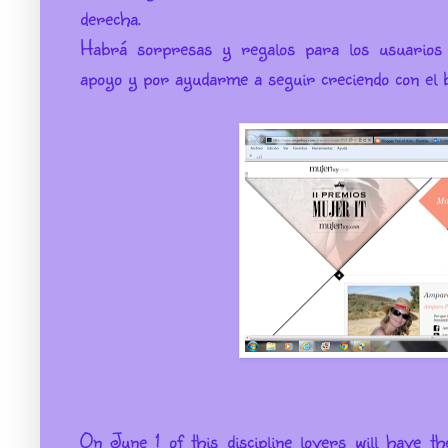
derecha.
Habrá sorpresas y regalos para los usuarios 
apoyo y por ayudarme a seguir creciendo con el b
On June 1 of this discipline lovers will have t