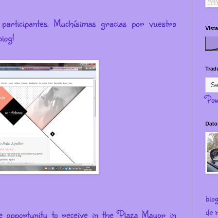
participantes. Muchísimas gracias por vuestro
Vista
log!
Trad
Pow
Dato
blo
de m
he opportunity to receive in the Plaza Mayor in