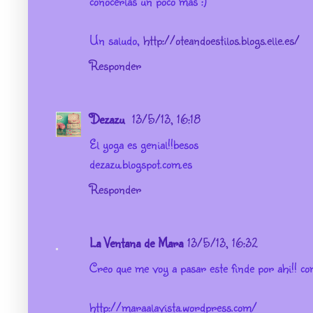
conocerlas un poco más :)
Un saludo,
http://oteandoestilos.blogs.elle.es/
Responder
Dezazu
13/5/13, 16:18
El yoga es genial!!besos
dezazu.blogspot.com.es
Responder
La Ventana de Mara
13/5/13, 16:32
Creo que me voy a pasar este finde por ahi!! com
http://maraalavista.wordpress.com/