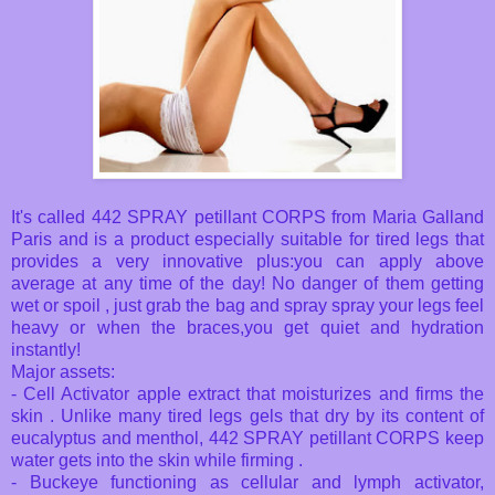
It's called 442 SPRAY petillant CORPS from Maria Galland
Paris and is a product especially suitable for tired legs that
provides a very innovative plus:you can apply above
average at any time of the day!
No danger of them getting
wet or spoil , just grab the bag and spray spray your legs feel
heavy or when the braces,you get quiet and hydration
instantly!
Major assets:
- Cell Activator apple extract that moisturizes and firms the
skin .
Unlike many tired legs gels that dry by its content of
eucalyptus and menthol, 442 SPRAY petillant CORPS keep
water gets into the skin while firming .
- Buckeye functioning as cellular and lymph activator,