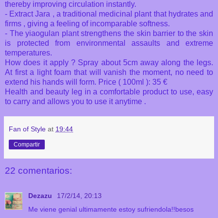
thereby improving circulation instantly.
- Extract Jara , a traditional medicinal plant that hydrates and
firms , giving a feeling of incomparable softness.
- The yiaogulan plant strengthens the skin barrier to the skin
is protected from environmental assaults and extreme
temperatures.
How does it apply ?
Spray about 5cm away along the legs.
At first a light foam that will vanish the moment, no need to
extend his hands will form.
Price ( 100ml ): 35 €
Health and beauty leg in a comfortable product to use, easy
to carry and allows you to use it anytime .
Fan of Style
at
19:44
Compartir
22 comentarios:
Dezazu
17/2/14, 20:13
Me viene genial ultimamente estoy sufriendola!!besos